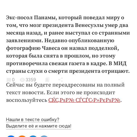
Криминал
Культура
Экс-посол Панамы, который поведал миру о
Недвижимость и ЖКХ
том, что мозг президента Венесуэлы умер два
Образование
месяца назад, и ранее выступал со странными
заявлениями. Недавно опубликованную
Общество
фотографию Чавеса он назвал подделкой,
Погода
которая была снята в прошлом, но этому
Праздники
противоречила свежая газета в кадре. В МИД
Происшествия
страны слухи о смерти президента отрицают.
Спорт
0
3359
Сейчас вы будете переадресованы на полный
Экономика и бизнес
текст новости. Если этого не происходит
ПРОЕКТЫ
воспользуйтесь
СЌС‚РѕР№ СЃСЃС‹Р»РєРѕР№
.
Блоги
Нашли в тексте ошибку?
Издания
Выделите её и нажмите сюда!
Медиаперсона