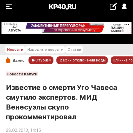
+24...+25 °С
РЕКЛАМА
Новости
Народные новости
Статьи
ПРОтуризм
График отключений воды
Клиника г
Важно:
РУБРИКИ
Новости Калуги
Обнинск
Известие о смерти Уго Чавеса
Новости компаний
смутило экспертов. МИД
Статьи
Венесуэлы скупо
Народные новости
прокомментировал
Авто и транспорт
Благоустройство
28.02.2013, 14:15