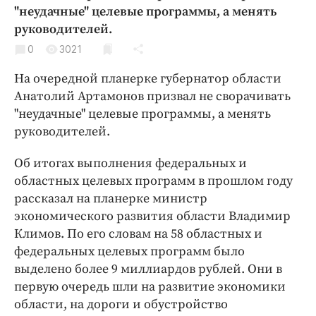
Криминал
"неудачные" целевые программы, а менять
руководителей.
Культура
0
3021
Недвижимость и ЖКХ
Образование
На очередной планерке губернатор области
Общество
Анатолий Артамонов призвал не сворачивать
"неудачные" целевые программы, а менять
Погода
руководителей.
Праздники
Происшествия
Об итогах выполнения федеральных и
Спорт
областных целевых программ в прошлом году
рассказал на планерке министр
Экономика и бизнес
экономического развития области Владимир
ПРОЕКТЫ
Климов. По его словам на 58 областных и
федеральных целевых программ было
Блоги
выделено более 9 миллиардов рублей. Они в
Издания
первую очередь шли на развитие экономики
Медиаперсона
области, на дороги и обустройство