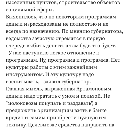
Интересное чтиво
населенных пунктов, строительство объектов
социальной сферы.
Клиника года
Выяснилось, что по некоторым программам
Бренд года
деньги израсходованы не полностью и не
Работодатель года
всегда по назначению. По мнению губернатора,
ведомства зачастую стремятся в первую
очередь выбить деньги, а там будь что будет.
- У нас наступило легкое отношение к
программам. Ну, программа и программа. Нет
культуры работы с этим важнейшим
инструментом. И эту культуру надо
воспитывать, - заявил губернатор.
Главная мысль, выраженная Артамоновым:
деньги надо тратить с умом и пользой. Не
"молоковозы покупать и раздавать", а
предложить организациям взять в банке
кредит и самим приобрести нужную им
технику. Целевые же средства направить на