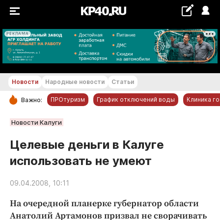
РЕКЛАМА
+23...+24 °С
Новости
Народные новости
Статьи
ПРОтуризм
График отключений воды
Клиника г
Важно:
РУБРИКИ
Новости Калуги
Обнинск
Целевые деньги в Калуге
Новости компаний
использовать не умеют
Статьи
Народные новости
09.04.2008, 10:11
Авто и транспорт
На очередной планерке губернатор области
Благоустройство
Анатолий Артамонов призвал не сворачивать