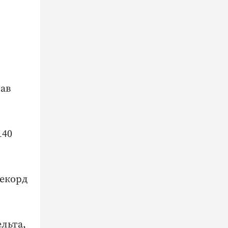
лав
140
рекорд
льта,