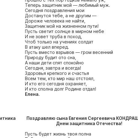
Теперь защитник мой — любимый муж.
Сегодня поздравления мои
Достанутся тебе, а не другим —
Дороже человека не найти,
Защитник мой на жизненном пути!
Пусть светит солнце в мирном небе
И не зовет труба в поход,
Чтоб только на учениях солдат
В атаку шел вперед.
Пусть вместо взрывов — гром весенний
Природу будит ото сна,
А наши дети спят спокойно
Сегодня, завтра и всегда!
Здоровья крепкого и счастья
Всем тем, кто мир наш отстоял,
И кто его сегодня охраняет,
И кто сполна долг Родине отдал!
Елена.
итника
Поздравляю сына Евгения Сергеевича КОНДРА
Днем защитника Отечества!
Пусть будет жизнь твоя полна