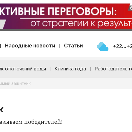
Народные новости
Статьи
+22...+
ик отключений воды
Клиника года
Работодатель г
имый защитник
к
азываем победителей!