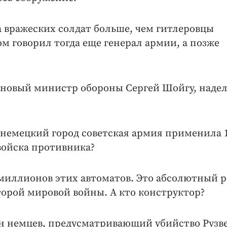
 вражеских солдат больше, чем гитлеровцы
м говорил тогда еще генерал армии, а позже
ь новый министр обороны Сергей Шойгу, наде
немецкий город советская армия применила 
войска противника?
6 миллионов этих автоматов. Это абсолютный 
торой мировой войны. А кто конструктор?
н немцев, предусматривающий убийство Рузве