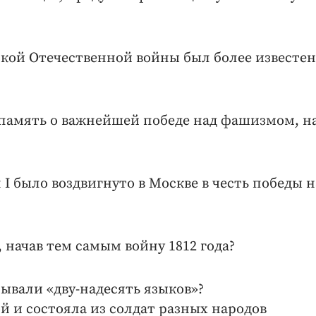
икой Отечественной войны был более известен
 в память о важнейшей победе над фашизмом, н
I было воздвигнуто в Москве в честь победы н
начав тем самым войну 1812 года?
вали «дву-надесять языков»?
 и состояла из солдат разных народов