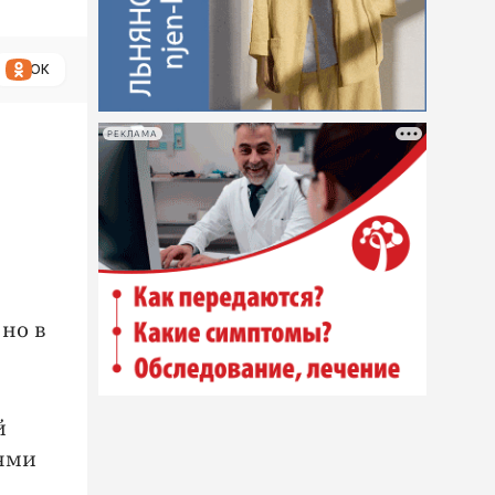
ОК
РЕКЛАМА
но в
й
зями