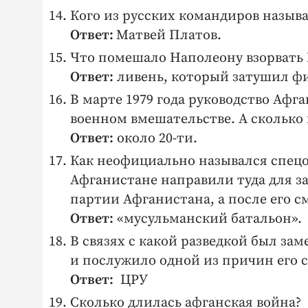
Кого из русских командиров назыв
Ответ:
Матвей Платов.
Что помешало Наполеону взорвать
Ответ:
ливень, который затушил ф
В марте 1979 года руководство Аф
военном вмешательстве. А сколько 
Ответ:
около 20-ти.
Как неофициально назывался спецот
Афганистане направили туда для з
партии Афганистана, а после его с
Ответ:
«мусульманский батальон».
В связях с какой разведкой был за
и послужило одной из причин его 
Ответ:
ЦРУ
Сколько длилась афганская война?