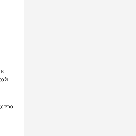
 в
кой
дство