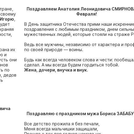
тране,
Поздравляем Анатолия Леонидовича СМИРНОВА
 своему
Февраля!
 Игорю
,
будет
В День защитника Отечества прими наши искренни
храняя
поздравления с любимым праздником, днем сильны
ности,
мужественных людей, которые стояли на страже Р
Ведь все мужчины, независимо от характера и про
рана их
по своей природе — воины.
ю и
усть они
Будь как всегда человеком слова и чести: пообещ
инов
сделал. А мы всегда будем гордиться тобой.
ть по
Жена, дочери, внучка и внук.
в, дедов
ть
евича
Поздравляю с праздником мужа Бориса ЗАБАБУ
Все детство прожила я без печали,
Меня всегда мальчишки защищали,
Прошло с тех пор годков немало уж,