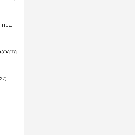
 под
азвана
ад