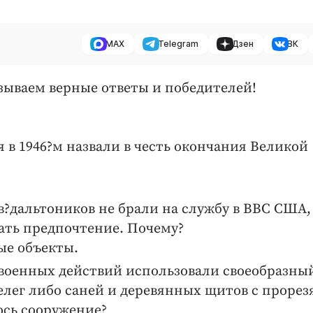
MAX
Telegram
Дзен
ВК
зываем верные ответы и победителей!
в 1946?м назвали в честь окончания Великой
?
?дальтоников не брали на службу в ВВС США, 
вать предпочтение. Почему?
ые объекты.
я военных действий использовали своеобразны
елег либо саней и деревянных щитов с проре
ось сооружение?