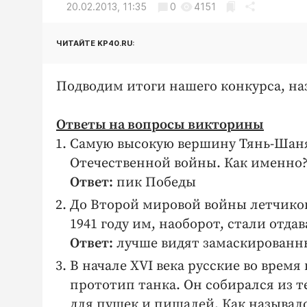
20.02.2013, 11:35
0
4151
ЧИТАЙТЕ KP40.RU:
Подводим итоги нашего конкурса, на
Ответы на вопросы викторины
Самую высокую вершину Тянь-Шаня 
Отечественной войны. Как именно
Ответ:
пик Победы
До Второй мировой войны летчиков
1941 году им, наоборот, стали отда
Ответ:
лучше видят замаскированн
В начале XVI века русские во врем
прототип танка. Он собирался из т
для пушек и пищалей. Как называл