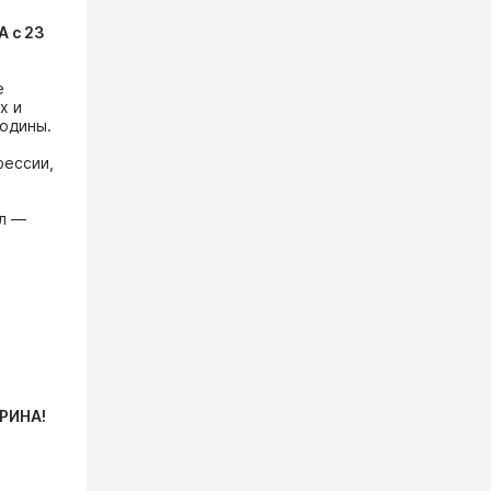
 с 23
е
х и
одины.
фессии,
ал —
РИНА!