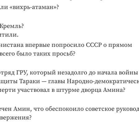
али «вихрь-атаман»?
 Кремль?
итили.
ганистана впервые попросило СССР о прямом
всего было таких просьб?
ряд ГРУ, который незадолго до начала вой­ны
ащиты Тараки — главы Народно-демократичес
мерти участвовал в штурме дворца Амина?
мечен Амин, что обеспокоило советское руково
свержения?