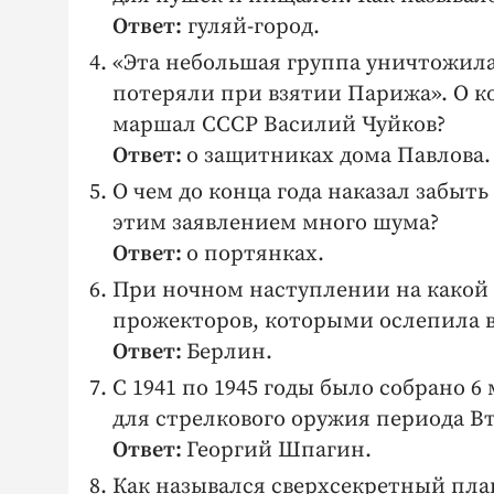
Ответ:
гуляй-город.
«Эта небольшая группа уничтожила
потеряли при взятии Парижа». О ко
маршал СССР Василий Чуйков?
Ответ:
о защитниках дома Павлова.
О чем до конца года наказал забыт
этим заявлением много шума?
Ответ:
о портянках.
При ночном наступлении на какой 
прожекторов, которыми ослепила 
Ответ:
Берлин.
С 1941 по 1945 годы было собрано 
для стрелкового оружия периода В
Ответ:
Георгий Шпагин.
Как назывался сверхсекретный пла