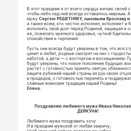
В этот праздник я от всего сердца желаю своей с
чтобы небо над ней всегда оставалось мирным. А
мужу
Сергею РЕШЕТНЯКУ, сыновьям Яро
славу и
а также всем, кто честно исполнял, исполняет и 
исполнять свой долг перед Родиной, защищая и о
ее, пожелать крепкого здоровья, чуткой бдитель
спокойствия и терпения!
Пусть они всегда будут уверены в том, что вся ст
ценит и любит, родные смотрят на них с гордость
заботой, а дети — с восторгом и восхищением. П
будут уверены, что новое поколение будущих во
растет с готовностью принять святую обязаннос
защите рубежей нашей страны из рук своих отцо
и прадедов, с готовностью перенять и поддержа
славные воинские традиции нашей Родины!
Елена.
Поздравляю любимого мужа Ивана Никола
ДЕЙКУНА!
Любимого мужа поздравить хочу
И в праздник мужской от любви закричу,
Чтоб крик мой сейчас долетел до небес,