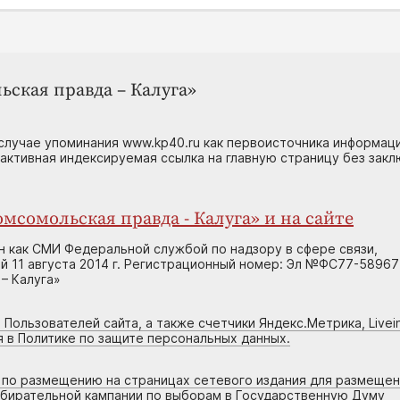
ьская правда – Калуга»
случае упоминания www.kp40.ru как первоисточника информаци
 активная индексируемая ссылка на главную страницу без зак
мсомольская правда - Калуга» и на сайте
н как СМИ Федеральной службой по надзору в сфере связи,
 11 августа 2014 г. Регистрационный номер: Эл №ФС77-58967
– Калуга»
 Пользователей сайта, а также счетчики Яндекс.Метрика, Livein
я в Политике по защите персональных данных.
г по размещению на страницах сетевого издания для размеще
збирательной кампании по выборам в Государственную Думу