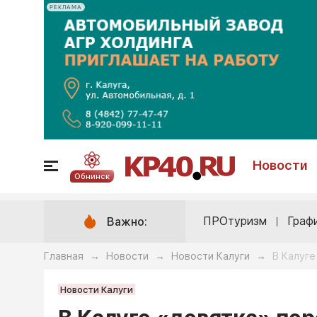
РЕКЛАМА
Новости
Обнинск
ПРОтуризм
Граф
Важно:
Главная
Новости
Новости Калуги
В Калуге
→
→
→
Новости Калуги