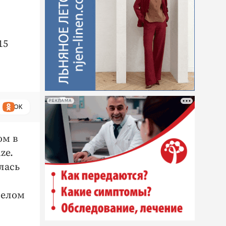
15
РЕКЛАМА
ОК
ом в
ze.
лась
релом