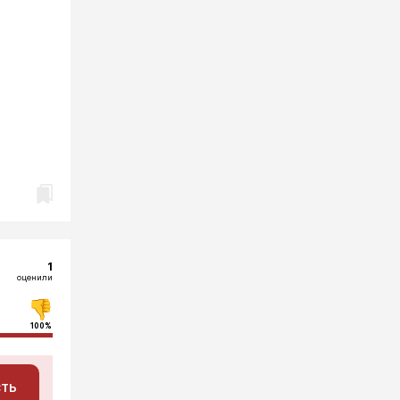
1
оценили
100%
сть