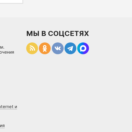
МЫ В СОЦСЕТЯХ
и.
лючения
ternet и
ния