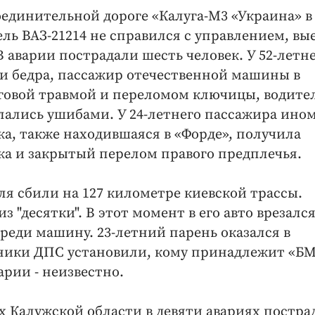
оединительной дороге «Калуга-М3 «Украина» в
ль ВАЗ-21214 не справился с управлением, вы
 В аварии пострадали шесть человек. У 52-летн
и бедра, пассажир отечественной машины в
говой травмой и переломом ключицы, водите
елались ушибами. У 24-летнего пассажира ино
шка, также находившаяся в «Форде», получила
ка и закрытый перелом правого предплечья.
ля сбили на 127 километре киевской трассы.
 "десятки". В этот момент в его авто врезал
ереди машину. 23-летний парень оказался в
дники ДПС установили, кому принадлежит «БМ
рии - неизвестно.
ах Калужской области в девяти авариях постра