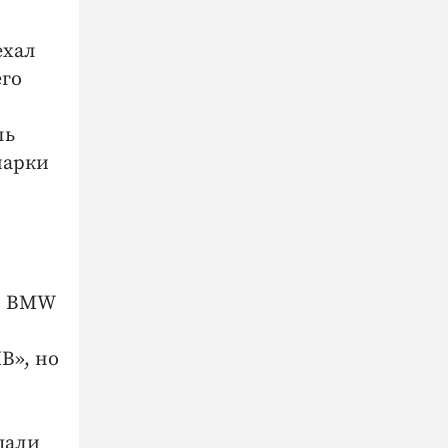
ехал
его
ль
марки
ся BMW
В», но
дали