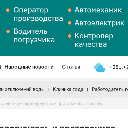
Народные новости
Статьи
+28...+
ик отключений воды
Клиника года
Работодатель г
 «девятка» перевернулась и протаранила «Ниссан»