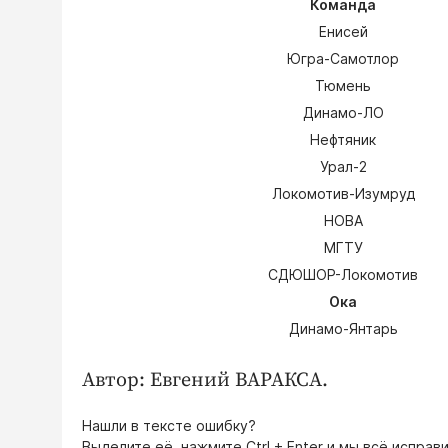
Команда
Енисей
Югра-Самотлор
Тюмень
Динамо-ЛО
Нефтяник
Урал-2
Локомотив-Изумруд
НОВА
МГТУ
СДЮШОР-Локомотив
Ока
Динамо-Янтарь
Автор: Евгений ВАРАКСА.
Нашли в тексте ошибку?
Выделите её, нажмите
Ctrl + Enter
и мы всё исправи