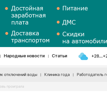
Народные новости
Статьи
+28...+
ик отключений воды
Клиника года
Работодатель г
овь проиграла