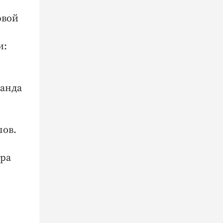
рвой
и:
манда
лов.
ера