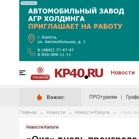
РЕКЛАМА
Новости
Обнинск
ПРОтуризм
Граф
Важно:
Главная
Новости
Новости Калуги
«Ока» вн
→
→
→
Новости Калуги