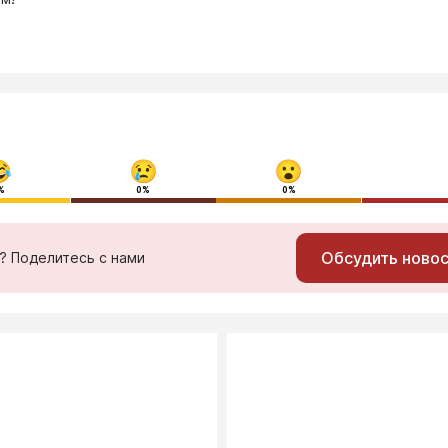
%
0%
0%
Обсудить ново
ь? Поделитесь с нами