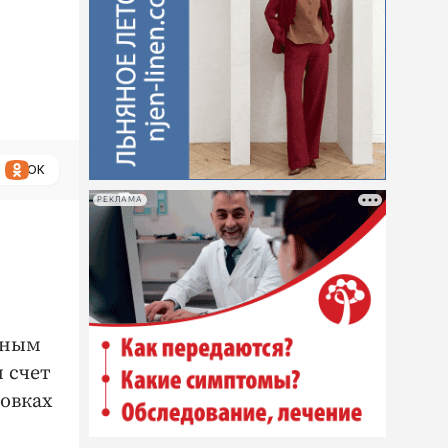
ОК
РЕКЛАМА
мным
и счет
цовках