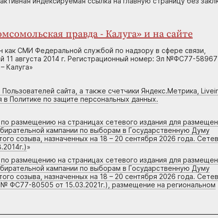
 активная индексируемая ссылка на главную страницу без зак
мсомольская правда - Калуга» и на сайте
н как СМИ Федеральной службой по надзору в сфере связи,
 11 августа 2014 г. Регистрационный номер: Эл №ФС77-58967
– Калуга»
 Пользователей сайта, а также счетчики Яндекс.Метрика, Livein
я в Политике по защите персональных данных.
г по размещению на страницах сетевого издания для размеще
збирательной кампании по выборам в Государственную Думу
го созыва, назначенных на 18 – 20 сентября 2026 года. Сете
.2014г.)
»
г по размещению на страницах сетевого издания для размеще
збирательной кампании по выборам в Государственную Думу
го созыва, назначенных на 18 – 20 сентября 2026 года. Сете
 № ФС77-80505 от 15.03.2021г.), размещение на региональном