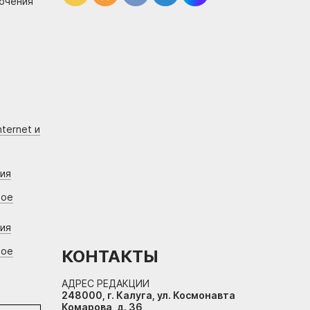
лючения
ternet и
ния
вое
ния
вое
КОНТАКТЫ
АДРЕС РЕДАКЦИИ
248000, г. Калуга, ул. Космонавта
Комарова, д. 36