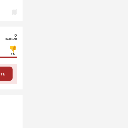
0
оценили
0%
сть