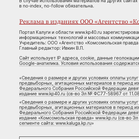
В случае использования материалов на других сайтах
в no-index, no-follow обязательна.
Реклама в изданиях ООО «Агентство «Ко
Портал Калуги и области www.kp40.ru зарегистрирова
информационных технологий и массовых коммуникаций
Учредитель: ООО «Агентство «Комсомольская правда 
Главный редактор: Ивкин В.П.
Сайт использует IP адреса, cookie, данные геолокации
Google-анатилика. Условия использования содержатс
«
Сведения о размере и других условиях оплаты услу
предвыборных, агитационных материалов в период и
Федерального Собрания Российской Федерации девято
издание www.kp40.ru (св-во Эл № ФС77-58967 от 11.08
«
Сведения о размере и других условиях оплаты услу
предвыборных, агитационных материалов в период и
Федерального Собрания Российской Федерации девято
издание «Комсомольская правда» www.kp.ru (св-во Эл
сегменте сайта: www.kaluga.kp.ru
»