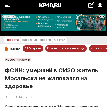
РЕКЛАМА
+20...+21 °С
Новости
Народные новости
Статьи
ПРОтуризм
График отключений воды
Клиника г
Важно:
РУБРИКИ
Новости Калуги
Обнинск
ФСИН: умерший в СИЗО житель
Новости компаний
Мосальска не жаловался на
Статьи
здоровье
Народные новости
Авто и транспорт
01.02.2013, 17:31
Благоустройство
Свою версию трагедии в Можайске озвучила