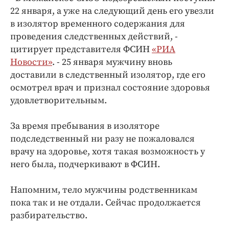
Интересное чтиво
22 января, а уже на следующий день его увезли
Клиника года
в изолятор временного содержания для
Бренд года
проведения следственных действий, -
цитирует представителя ФСИН
Работодатель года
«РИА
Новости»
. - 25 января мужчину вновь
доставили в следственный изолятор, где его
осмотрел врач и признал состояние здоровья
удовлетворительным.
За время пребывания в изоляторе
подследственный ни разу не пожаловался
врачу на здоровье, хотя такая возможность у
него была, подчеркивают в ФСИН.
Напомним, тело мужчины родственникам
пока так и не отдали. Сейчас продолжается
разбирательство.