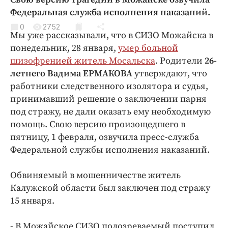
Криминал
Федеральная служба исполнения наказаний.
Культура
0
2752
Мы уже рассказывали, что в СИЗО Можайска в
Недвижимость и ЖКХ
понедельник, 28 января,
умер больной
Образование
шизофренией житель Мосальска
. Родители
26-
Общество
летнего Вадима ЕРМАКОВА
утверждают, что
Погода
работники следственного изолятора и судья,
принимавший решение о заключении парня
Праздники
под стражу, не дали оказать ему необходимую
Происшествия
помощь. Свою версию произощедшего в
Спорт
пятницу, 1 февраля, озвучила пресс-служба
Экономика и бизнес
Федеральной службы исполнения наказаний.
ПРОЕКТЫ
Обвиняемый в мошенничестве житель
Блоги
Калужской области был заключен под стражу
15 января.
Издания
Медиаперсона
- В Можайское СИЗО подозреваемый поступил