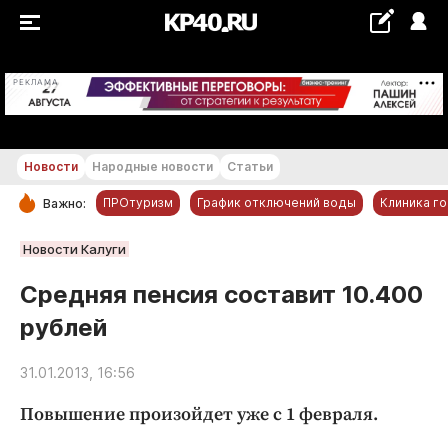
+22...+23 °С
РЕКЛАМА
Новости
Народные новости
Статьи
ПРОтуризм
График отключений воды
Клиника г
Важно:
РУБРИКИ
Новости Калуги
Обнинск
Средняя пенсия составит 10.400
Новости компаний
рублей
Статьи
Народные новости
31.01.2013, 16:56
Авто и транспорт
Повышение произойдет уже с 1 февраля.
Благоустройство