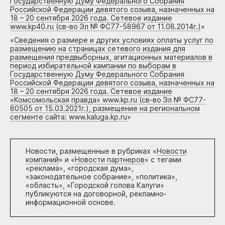
Государственную Думу Федерального Собрания
Российской Федерации девятого созыва, назначенных на
18 – 20 сентября 2026 года. Сетевое издание
www.kp40.ru (св-во Эл № ФС77-58967 от 11.08.2014г.)
»
«
Сведения о размере и других условиях оплаты услуг по
размещению на страницах сетевого издания для
размещения предвыборных, агитационных материалов в
период избирательной кампании по выборам в
Государственную Думу Федерального Собрания
Российской Федерации девятого созыва, назначенных на
18 – 20 сентября 2026 года. Сетевое издание
«Комсомольская правда» www.kp.ru (св-во Эл № ФС77-
80505 от 15.03.2021г.), размещение на региональном
сегменте сайта: www.kaluga.kp.ru
»
Новости, размещенные в рубриках «
Новости
компаний
» и «
Новости партнеров
» с тегами
«реклама», «городская дума»,
«законодательное собрание», «политика»,
«область», «Городской голова Калуги»
публикуются на договорной, рекламно-
информационной основе.