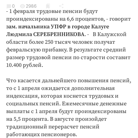
Криминал
0
2986
- 1 февраля трудовые пенсии будут
Культура
проиндексированы на 6,6 процентов, - говорит
Недвижимость и ЖКХ
зам. начальника УПФР в городе Калуге
Образование
Людмила СЕРЕБРЕННИКОВА
. - В Калужской
Общество
области более 250 тысяч человек получат
февральскую прибавку. В результате средний
Погода
размер трудовой пенсии по старости составит
Праздники
10.400 рублей.
Происшествия
Спорт
Что касается дальнейшего повышения пенсий,
Экономика и бизнес
то с 1 апреля ожидается дополнительная
индексация, которая коснется трудовых и
ПРОЕКТЫ
социальных пенсий. Ежемесячные денежные
выплаты с 1 апреля будут проиндексированы
Блоги
на 5,5 процента. В августе произойдет
Издания
традиционный перерасчет пенсий
Медиаперсона
работающих пенсионеров.