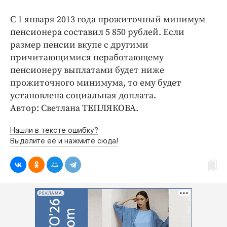
Интересное чтиво
Клиника года
С 1 января 2013 года прожиточный минимум
пенсионера составил 5 850 рублей. Если
Бренд года
размер пенсии вкупе с другими
Работодатель года
причитающимися неработающему
пенсионеру выплатами будет ниже
прожиточного минимума, то ему будет
установлена социальная доплата.
Автор: Светлана ТЕПЛЯКОВА.
Нашли в тексте ошибку?
Выделите её и нажмите сюда!
РЕКЛАМА