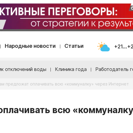
Народные новости
Статьи
+21...+
ик отключений воды
Клиника года
Работодатель г
ам предложат оплачивать всю «коммуналку» через Интернет
оплачивать всю «коммуналк