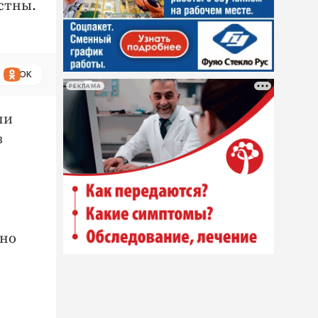
стны.
ОК
РЕКЛАМА
ли
з
жно