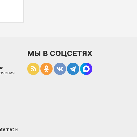
МЫ В СОЦСЕТЯХ
и.
лючения
ternet и