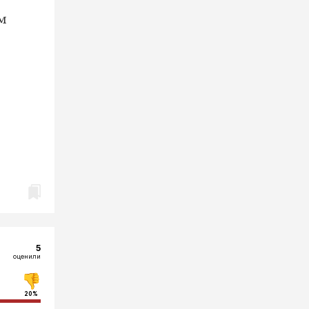
м
5
оценили
20%