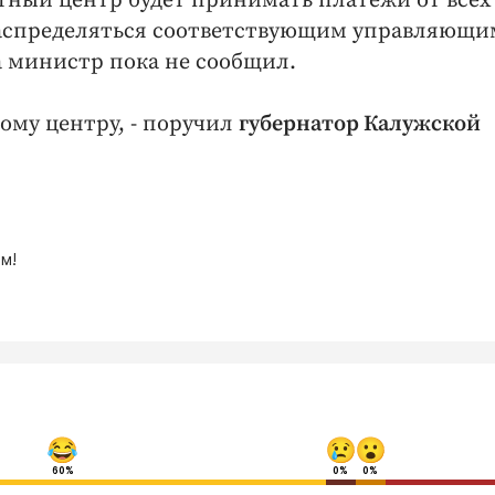
тный центр будет принимать платежи от всех
ераспределяться соответствующим управляющи
а министр пока не сообщил.
ному центру, - поручил
губернатор Калужской
м!
60%
0%
0%