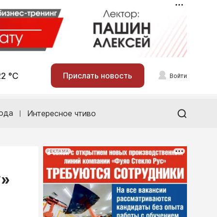
22 °С
Прислать новость
Войти
ода
Интересное чтиво
РЕКЛАМА
у»