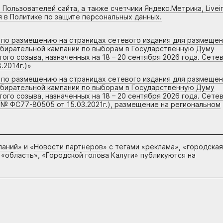
 Пользователей сайта, а также счетчики Яндекс.Метрика, Livein
я в Политике по защите персональных данных.
г по размещению на страницах сетевого издания для размеще
збирательной кампании по выборам в Государственную Думу
го созыва, назначенных на 18 – 20 сентября 2026 года. Сете
.2014г.)
»
г по размещению на страницах сетевого издания для размеще
збирательной кампании по выборам в Государственную Думу
го созыва, назначенных на 18 – 20 сентября 2026 года. Сете
 № ФС77-80505 от 15.03.2021г.), размещение на региональном
паний
» и «
Новости партнеров
» с тегами «реклама», «городская
 «область», «Городской голова Калуги» публикуются на