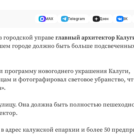
MAX
Telegram
Дзен
ВК
 в городской управе
главный архитектор Калуг
ашем городе должно быть больше подсвеченных
ал программу новогоднего украшения Калуги,
лицам и фотографировал световое убранство, ч
».
ю улицу. Она должна быть полностью пешеходн
ектор.
 в адрес калужской епархии и более 50 предп