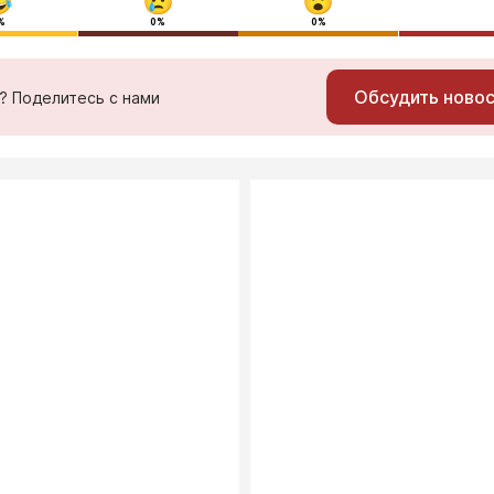
%
0%
0%
Обсудить ново
ь? Поделитесь с нами