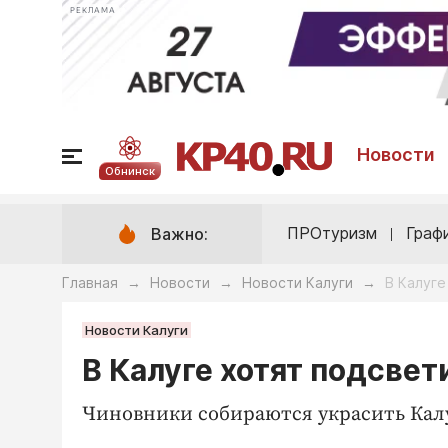
РЕКЛАМА
Новости
Обнинск
ПРОтуризм
Граф
Важно:
Главная
Новости
Новости Калуги
В Калуге
→
→
→
Новости Калуги
В Калуге хотят подсвет
Чиновники собираются украсить Калу