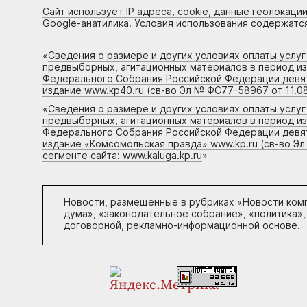
Сайт использует IP адреса, cookie, данные геолокации
Google-анатилика. Условия использования содержатс
«
Сведения о размере и других условиях оплаты услу
предвыборных, агитационных материалов в период и
Федерального Собрания Российской Федерации девято
издание www.kp40.ru (св-во Эл № ФС77-58967 от 11.08
«
Сведения о размере и других условиях оплаты услу
предвыборных, агитационных материалов в период и
Федерального Собрания Российской Федерации девято
издание «Комсомольская правда» www.kp.ru (св-во Эл
сегменте сайта: www.kaluga.kp.ru
»
Новости, размещенные в рубриках «
Новости ком
дума», «законодательное собрание», «политика»,
договорной, рекламно-информационной основе.