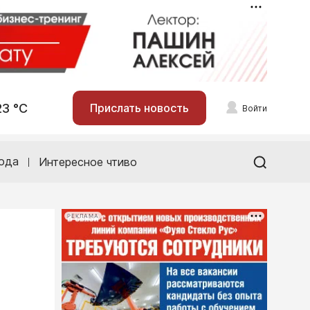
23 °С
Прислать новость
Войти
ода
Интересное чтиво
РЕКЛАМА