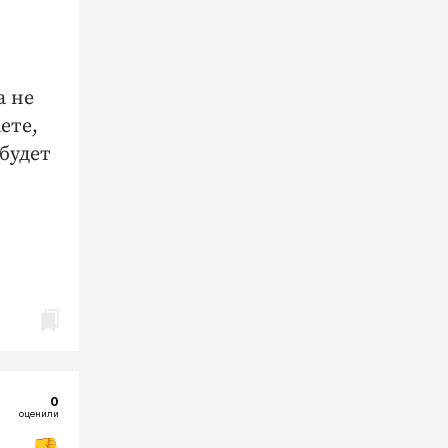
а не
ете,
будет
0
оценили