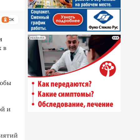
ОК
и
РЕКЛАМА
 в
тобы
ой и
риятий