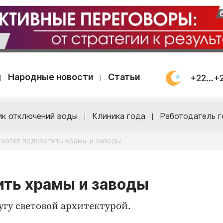
Народные новости
Статьи
+22...+
ик отключений воды
Клиника года
Работодатель г
 хотят подсветить храмы и заводы
ить храмы и заводы
гу световой архитектурой.