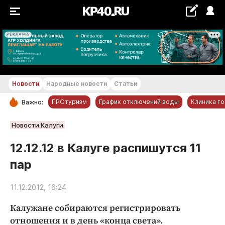
РЕКЛАМА
+21...+22 °С
Новости
Народные новости
Статьи
ПРОтуризм
График отключений воды
Клиника г
Важно:
РУБРИКИ
Новости Калуги
Обнинск
12.12.12 в Калуге распишутся 11
Новости компаний
пар
Статьи
Народные новости
11.12.2012, 16:24
Авто и транспорт
Калужане собираются регистрировать
Благоустройство
отношения и в день «конца света».