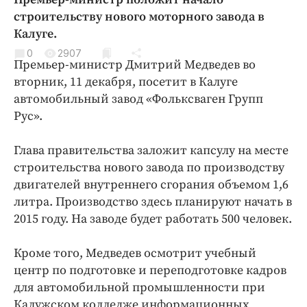
Криминал
строительству нового моторного завода в
Культура
Калуге.
Недвижимость и ЖКХ
0
2907
Премьер-министр Дмитрий Медведев во
Образование
вторник, 11 декабря, посетит в Калуге
Общество
автомобильный завод «Фольксваген Групп
Погода
Рус».
Праздники
Глава правительства заложит капсулу на месте
Происшествия
строительства нового завода по производству
Спорт
двигателей внутреннего сгорания объемом 1,6
Экономика и бизнес
литра. Производство здесь планируют начать в
2015 году. На заводе будет работать 500 человек.
ПРОЕКТЫ
Блоги
Кроме того, Медведев осмотрит учебный
центр по подготовке и переподготовке кадров
Издания
для автомобильной промышленности при
Медиаперсона
Калужском колледже информационных