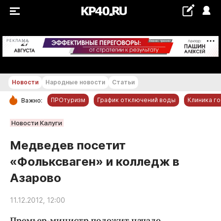
+19...+20 °С
РЕКЛАМА
Новости
Народные новости
Статьи
ПРОтуризм
График отключений воды
Клиника г
Важно:
РУБРИКИ
Новости Калуги
Обнинск
Медведев посетит
Новости компаний
«Фольксваген» и колледж в
Статьи
Азарово
Народные новости
Авто и транспорт
11.12.2012, 12:00
Благоустройство
Премьер-министр положит начало