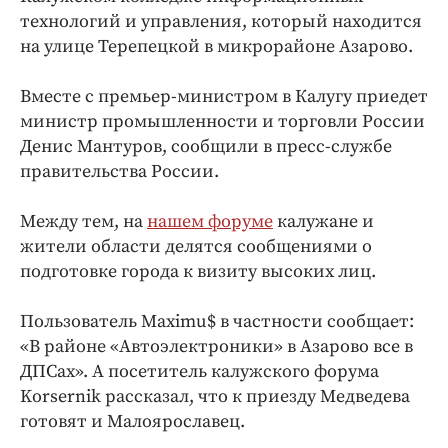
Интересное чтиво
технологий и управления, который находится
Клиника года
на улице Терепецкой в микрорайоне Азарово.
Бренд года
Вместе с премьер-министром в Калугу приедет
Работодатель года
министр промышленности и торговли России
Денис Мантуров, сообщили в пресс-службе
правительства России.
Между тем, на
нашем форуме
калужане и
жители области делятся сообщениями о
подготовке города к визиту высоких лиц.
Пользователь Maximu$ в частности сообщает:
«В районе «Автоэлектроники» в Азарово все в
ДПСах». А посетитель калужского форума
Korsernik рассказал, что к приезду Медведева
готовят и Малоярославец.