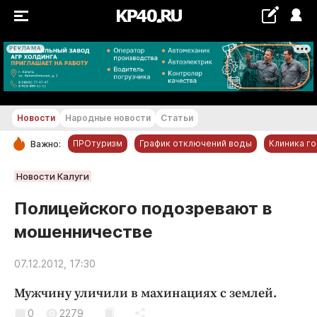
РЕКЛАМА
+19...+20 °С
Новости
Народные новости
Статьи
ПРОтуризм
График отключений воды
Клиника г
Важно:
РУБРИКИ
Новости Калуги
Обнинск
Полицейского подозревают в
Новости компаний
мошенничестве
Статьи
Народные новости
07.12.2012, 17:30
Авто и транспорт
Мужчину уличили в махинациях с землей.
Благоустройство
0
2279