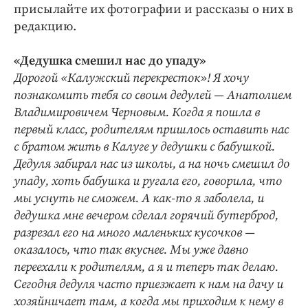
Интересное чтиво
присылайте их фотографии и рассказы о них в
Клиника года
редакцию.
Бренд года
«Дедушка смешил нас до упаду»
Работодатель года
Дорогой «Калужский перекресток»! Я хочу
познакомить тебя со своим дедулей — Анатолием
Владимировичем Черновым. Когда я пошла в
первый класс, родителям пришлось оставить нас
с братом жить в Калуге у дедушки с бабушкой.
Дедуля забирал нас из школы, а на ночь смешил до
упаду, хоть бабушка и ругала его, говорила, что
мы уснуть не сможем. А как-то я заболела, и
дедушка мне вечером сделал горячий бутерброд,
разрезал его на много маленьких кусочков —
оказалось, что так вкуснее. Мы уже давно
переехали к родителям, а я и теперь так делаю.
Сегодня дедуля часто приезжает к нам на дачу и
хозяйничает там, а когда мы приходим к нему в