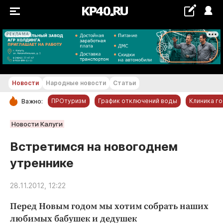
РЕКЛАМА
+22...+23 °С
Новости
Народные новости
Статьи
ПРОтуризм
График отключений воды
Клиника г
Важно:
РУБРИКИ
Новости Калуги
Обнинск
Встретимся на новогоднем
Новости компаний
утреннике
Статьи
Народные новости
28.11.2012, 12:22
Авто и транспорт
Перед Новым годом мы хотим собрать наших
Благоустройство
любимых бабушек и дедушек