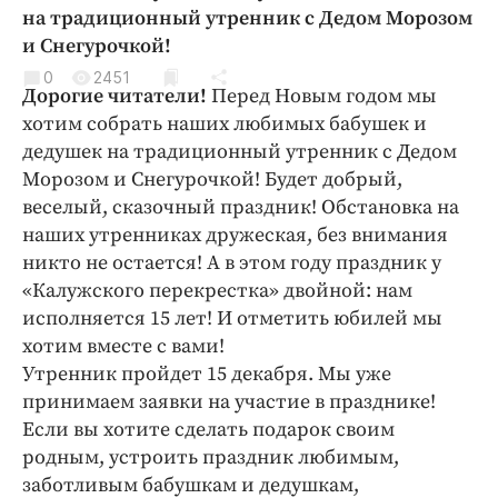
Криминал
на традиционный утренник с Дедом Морозом
и Снегурочкой!
Культура
0
2451
Недвижимость и ЖКХ
Дорогие читатели!
Перед Новым годом мы
Образование
хотим собрать наших любимых бабушек и
Общество
дедушек на традиционный утренник с Дедом
Морозом и Снегурочкой! Будет добрый,
Погода
веселый, сказочный праздник! Обстановка на
Праздники
наших утренниках дружеская, без внимания
Происшествия
никто не остается! А в этом году праздник у
Спорт
«Калужского перекрестка» двойной: нам
Экономика и бизнес
исполняется 15 лет! И отметить юбилей мы
хотим вместе с вами!
ПРОЕКТЫ
Утренник пройдет 15 декабря. Мы уже
принимаем заявки на участие в празднике!
Блоги
Если вы хотите сделать подарок своим
Издания
родным, устроить праздник любимым,
Медиаперсона
заботливым бабушкам и дедушкам,