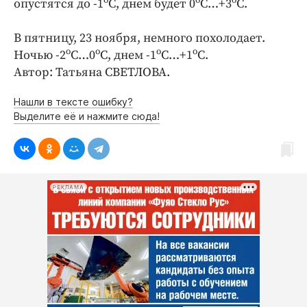
о
о
о
опустятся до -1
С, днем будет 0
С…+3
С.
Интересное чтиво
Клиника года
В пятницу, 23 ноября, немного похолодает.
Бренд года
о
о
о
о
Ночью -2
С…0
С, днем -1
С…+1
С.
Работодатель года
Автор: Татьяна СВЕТЛОВА.
Нашли в тексте ошибку?
Выделите её и нажмите сюда!
РЕКЛАМА