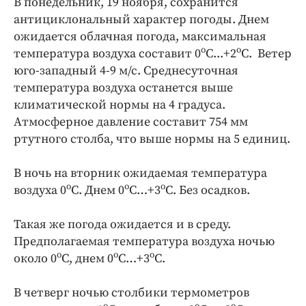
В понедельник, 19 ноября, сохранится
Криминал
антициклональный характер погоды. Днем
Культура
ожидается облачная погода, максимальная
Недвижимость и ЖКХ
о
о
температура воздуха составит 0
С...+2
С. Ветер
юго-западный 4-9 м/с. Среднесуточная
Образование
температура воздуха останется выше
Общество
климатической нормы на 4 градуса.
Погода
Атмосферное давление составит 754 мм
Праздники
ртутного столба, что выше нормы на 5 единиц.
Происшествия
В ночь на вторник ожидаемая температура
Спорт
о
о
о
воздуха 0
С. Днем 0
С…+3
С. Без осадков.
Экономика и бизнес
ПРОЕКТЫ
Такая же погода ожидается и в среду.
Предполагаемая температура воздуха ночью
Блоги
о
о
о
около 0
С, днем 0
С…+3
С.
Издания
Медиаперсона
В четверг ночью столбики термометров