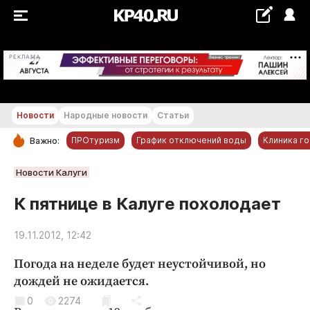
+26...+27 °С
РЕКЛАМА
Новости
Народные новости
Статьи
ПРОтуризм
График отключений воды
Клиника г
Важно:
РУБРИКИ
Новости Калуги
Обнинск
К пятнице в Калуге похолодает
Новости компаний
19.11.2012, 12:42
Статьи
Народные новости
Погода на неделе будет неустойчивой, но
Авто и транспорт
дождей не ожидается.
Благоустройство
0
2274