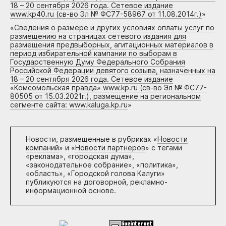
18 – 20 сентября 2026 года. Сетевое издание
www.kp40.ru (св-во Эл № ФС77-58967 от 11.08.2014г.)
»
«
Сведения о размере и других условиях оплаты услуг по
размещению на страницах сетевого издания для
размещения предвыборных, агитационных материалов в
период избирательной кампании по выборам в
Государственную Думу Федерального Собрания
Российской Федерации девятого созыва, назначенных на
18 – 20 сентября 2026 года. Сетевое издание
«Комсомольская правда» www.kp.ru (св-во Эл № ФС77-
80505 от 15.03.2021г.), размещение на региональном
сегменте сайта: www.kaluga.kp.ru
»
Новости, размещенные в рубриках «
Новости
компаний
» и «
Новости партнеров
» с тегами
«реклама», «городская дума»,
«законодательное собрание», «политика»,
«область», «Городской голова Калуги»
публикуются на договорной, рекламно-
информационной основе.