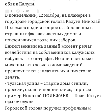
Криминал
облик Калуги.
Культура
0
1788
В понедельник, 12 ноября, на планерке в
Недвижимость и ЖКХ
горуправе городской голова Калуги Николай
Образование
Полежаев поднял вопрос о заброшенных,
Общество
страшных фасадах частных домов и
покосившихся возле них заборов.
Погода
Единственный на данный момент рычаг
Праздники
воздействия на собственников калужских
Происшествия
избушек - это штрафы. Но они настолько
Спорт
мизерны, что хозяева домовладений
Экономика и бизнес
предпочитают заплатить их и ничего не
делать.
ПРОЕКТЫ
- Тульская улица – старые дома сгнили,
просели, окошки покривились, - привел
Блоги
пример
Николай ПОЛЕЖАЕВ
. – Такая Калуга
Издания
нам не нужна.
Медиаперсона
Городской голова поручил профильным