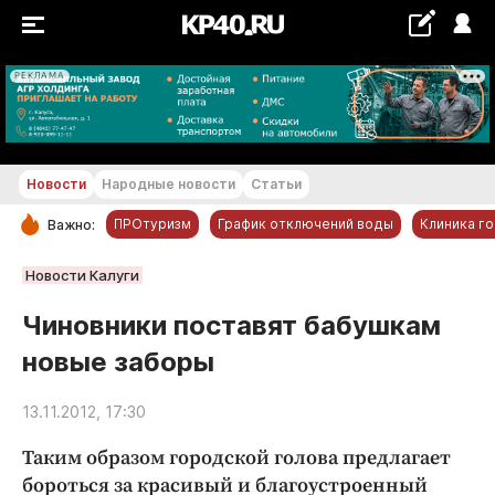
РЕКЛАМА
+23...+24 °С
Новости
Народные новости
Статьи
ПРОтуризм
График отключений воды
Клиника г
Важно:
РУБРИКИ
Новости Калуги
Обнинск
Чиновники поставят бабушкам
Новости компаний
новые заборы
Статьи
Народные новости
13.11.2012, 17:30
Авто и транспорт
Таким образом городской голова предлагает
Благоустройство
бороться за красивый и благоустроенный