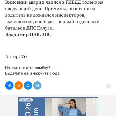
Интересное чтиво
Виновник аварии явился в ГИБДД только на
следующий день. Причины, по которым
Клиника года
водитель не дождался инспекторов,
Бренд года
выясняются, сообщает первый отдельный
Работодатель года
батальон ДПС Калуги.
Владимир ПАВЛОВ.
Автор: Vik
Нашли в тексте ошибку?
Выделите её и нажмите сюда!
РЕКЛАМА