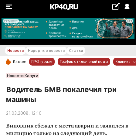
РЕКЛАМА
+23...+24 °С
Новости
Народные новости
Статьи
ПРОтуризм
График отключений воды
Клиника г
Важно:
РУБРИКИ
Новости Калуги
Обнинск
Водитель БМВ покалечил три
Новости компаний
машины
Статьи
Народные новости
21.03.2008, 12:10
Авто и транспорт
Виновник сбежал с места аварии и заявился в
Благоустройство
милицию только на следующий день.