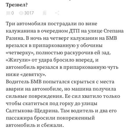
Криминал
Трезвел?
Культура
0
3017
Недвижимость и ЖКХ
Три автомобиля пострадали по вине
Образование
калужанина в очередном ДТП на улице Степана
Разина. В ночь на четверг калужанин на БМВ
Общество
врезался в припаркованную у обочины
Погода
«четверку», полностью раскурочив ей зад.
Праздники
«Жигули» от удара бросило вперед, и
Происшествия
автомобиль врезался в припаркованную чуть
Спорт
ниже «девятку».
Водитель БМВ попытался скрыться с места
Экономика и бизнес
аварии на автомобиле, но машина получила
ПРОЕКТЫ
сильные повреждения. Ее сил хватило только
чтобы скатиться под горку до улицы
Блоги
Салтыкова-Щедрина. Там водитель и два его
Издания
пассажира бросили покореженный
Медиаперсона
автомобиль и сбежали.