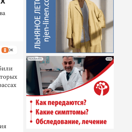
ах
ва
ОК
РЕКЛАМА
обили
оторых
рассах
рия