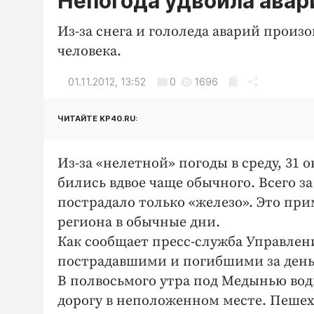
Непогода удвоила авар
Из-за снега и гололеда аварий произо
человека.
01.11.2012, 13:52
0
1696
ЧИТАЙТЕ KP40.RU:
Из-за «нелетной» погоды в среду, 31
бились вдвое чаще обычного. Всего з
пострадало только «железо». Это при
региона в обычные дни.
Как сообщает пресс-служба Управлен
пострадавшими и погибшими за день б
В полвосьмого утра под Медынью вод
дорогу в неположенном месте. Пешехо