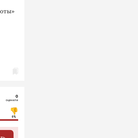
йоты»
0
оценили
0%
сть