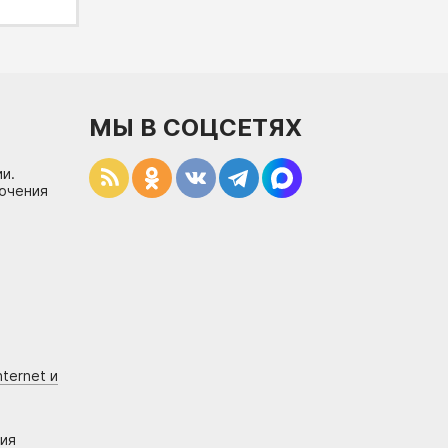
МЫ В СОЦСЕТЯХ
и.
лючения
ternet и
ния