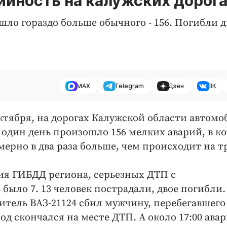
ийность на калужских дорог
шло гораздо больше обычного - 156. Погибли д
MAX
Telegram
Дзен
ВК
 октября, на дорогах Калужской области автом
а один день произошло 156 мелких аварий, в к
мерно в два раза больше, чем происходит на т
ия ГИБДД региона, серьезных ДТП с
ыло 7. 13 человек пострадали, двое погибли.
итель ВАЗ-21124 сбил мужчину, перебегавшего
д скончался на месте ДТП. А около 17:00 ава