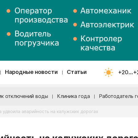
Народные новости
Статьи
+20...+
ик отключений воды
Клиника года
Работодатель г
 удвоила аварийность на калужских дорогах