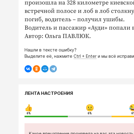
произошла на 328 километре киевской
встречной полосе и лоб в лоб столкну
погиб, водитель – получил ушибы.
Водитель и пассажир «Ауди» попали 
Автор: Ольга ПАВЛЮК.
Нашли в тексте ошибку?
Выделите её, нажмите
Ctrl + Enter
и мы всё исправи
ЛЕНТА НАСТРОЕНИЯ
0%
0%
0
Какое впечатление произвела на вас эта новост