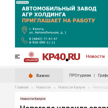
РЕКЛАМА
Новости
Обнинск
ПРОтуризм
Граф
Важно:
Главная
Новости
Новости Калуги
Непогода
→
→
→
Новости Калуги