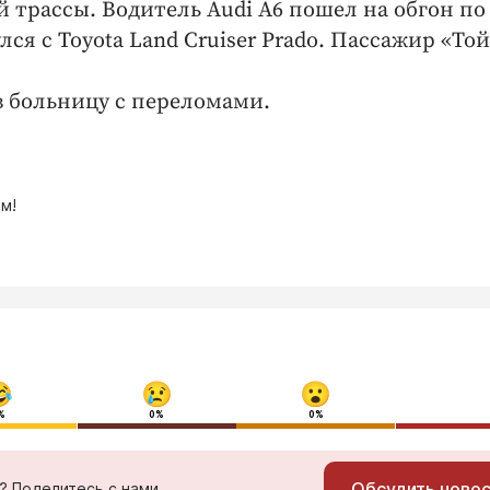
 трассы. Водитель Audi А6 пошел на обгон по
лся с Toyota Land Cruiser Prado. Пассажир «То
в больницу с переломами.
м!
%
0%
0%
Обсудить ново
ь? Поделитесь с нами