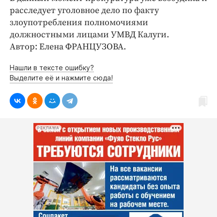
Интересное чтиво
расследует уголовное дело по факту
Клиника года
злоупотребления полномочиями
Бренд года
должностными лицами УМВД Калуги.
Автор: Елена ФРАНЦУЗОВА.
Работодатель года
Нашли в тексте ошибку?
Выделите её и нажмите сюда!
РЕКЛАМА