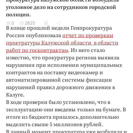
Криминал
уголовное дело на сотрудников городской
Культура
полиции.
Недвижимость и ЖКХ
0
2625
В конце прошлой недели Генпрокуратура
Образование
России опубликовала
отчет по проверкам
Общество
прокуратуры Калужской области в области
Погода
работ по госконтрактам
. Из него стало
известно, что прокуратура региона выявила
Праздники
нарушения при исполнении муниципальных
Происшествия
контрактов на поставку видеокамер и
Спорт
автоматизированной системы фиксации
Экономика и бизнес
нарушений правил дорожного движения в
Калуге.
ПРОЕКТЫ
В ходе проверки было установлено, что в
Блоги
эксплуатацию они введены только на бумаге. В
итоге из бюджета пришлось дополнительно
Издания
выделить свыше 5 миллионов рублей.
Медиаперсона
В данный момент прокуратура уже возбудила и