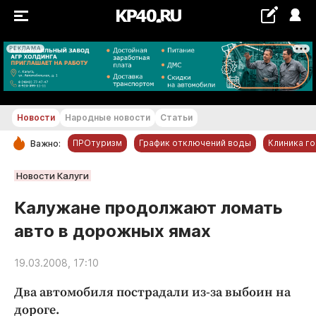
РЕКЛАМА
+18...+19 °С
Новости
Народные новости
Статьи
ПРОтуризм
График отключений воды
Клиника г
Важно:
РУБРИКИ
Новости Калуги
Обнинск
Калужане продолжают ломать
Новости компаний
авто в дорожных ямах
Статьи
Народные новости
19.03.2008, 17:10
Авто и транспорт
Два автомобиля пострадали из-за выбоин на
Благоустройство
дороге.