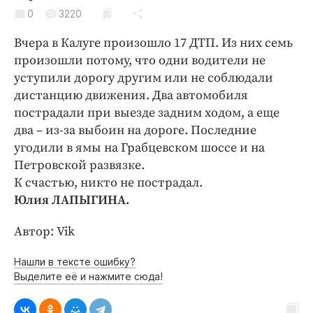
Криминал
0
3220
Культура
Вчера в Калуге произошло 17 ДТП. Из них семь
Недвижимость и ЖКХ
произошли потому, что одни водители не
Образование
уступили дорогу другим или не соблюдали
Общество
дистанцию движения. Два автомобиля
пострадали при выезде задним ходом, а еще
Погода
два – из-за выбоин на дороге. Последние
Праздники
угодили в ямы на Грабцевском шоссе и на
Происшествия
Петровской развязке.
Спорт
К счастью, никто не пострадал.
Экономика и бизнес
Юлия ЛАПЫГИНА.
ПРОЕКТЫ
Автор: Vik
Блоги
Нашли в тексте ошибку?
Издания
Выделите её и нажмите сюда!
Медиаперсона