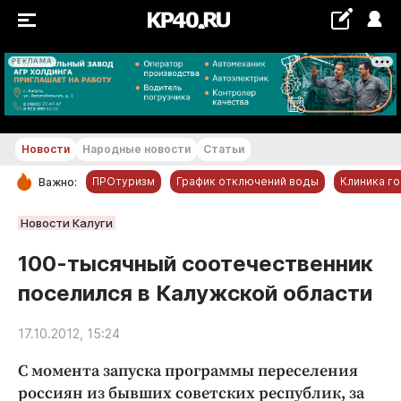
РЕКЛАМА
+20...+21 °С
Новости
Народные новости
Статьи
ПРОтуризм
График отключений воды
Клиника г
Важно:
РУБРИКИ
Новости Калуги
Обнинск
100-тысячный соотечественник
Новости компаний
поселился в Калужской области
Статьи
Народные новости
17.10.2012, 15:24
Авто и транспорт
С момента запуска программы переселения
Благоустройство
россиян из бывших советских республик, за