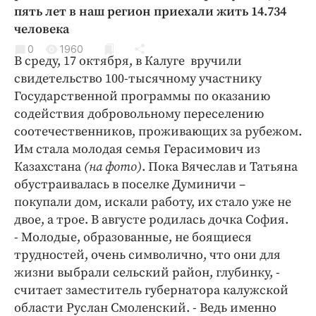
Криминал
пять лет в наш регион приехали жить 14.734
человека
Культура
0
1960
Недвижимость и ЖКХ
В среду, 17 октября, в Калуге вручили
Образование
свидетельство 100-тысячному участнику
Общество
Государственной программы по оказанию
содействия добровольному переселению
Погода
соотечественников, проживающих за рубежом.
Праздники
Им стала молодая семья Герасимович из
Происшествия
Казахстана
(на фото)
. Пока Вячеслав и Татьяна
Спорт
обустраивалась в поселке Думиничи –
Экономика и бизнес
покупали дом, искали работу, их стало уже не
двое, а трое. В августе родилась дочка София.
ПРОЕКТЫ
- Молодые, образованные, не боящиеся
трудностей, очень символично, что они для
Блоги
жизни выбрали сельский район, глубинку, -
Издания
считает заместитель губернатора калужской
Медиаперсона
области Руслан Смоленский. - Ведь именно