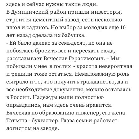
Интересное чтиво
здесь и сейчас нужны такие люди.
Клиника года
В Думиничский район пришли инвесторы,
строится цементный завод, есть несколько
Бренд года
школ и садиков. Но выбор за молодых еще 10
Работодатель года
лет назад сделала их бабушка.
- Ей было далеко за семьдесят, но она не
побоялась бросить все и переехать сюда, -
рассказывает Вячеслав Герасимович. – Мы
побывали у нее в гостях - красота невероятная
и решили тоже остаться. Немаловажную роль
сыграло и то, что получить гражданство, да и
все необходимые документы, можно оставаясь
в России. Надежды наши полностью
оправдались, нам здесь очень нравится.
Вячеслав по образованию инженер, его жена
Татьяна - бухгалтер. Глава семьи работает
логистом на заводе.