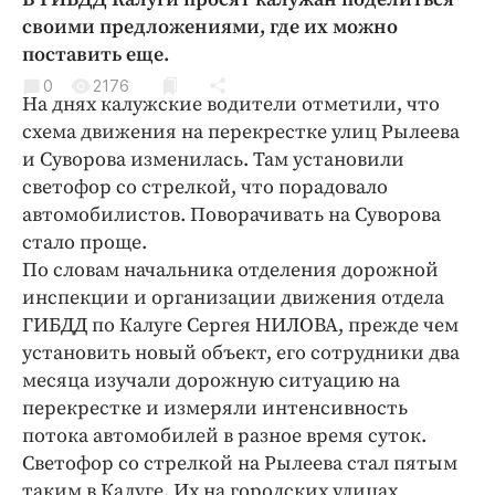
Криминал
своими предложениями, где их можно
Культура
поставить еще.
Недвижимость и ЖКХ
0
2176
На днях калужские водители отметили, что
Образование
схема движения на перекрестке улиц Рылеева
Общество
и Суворова изменилась. Там установили
Погода
светофор со стрелкой, что порадовало
автомобилистов. Поворачивать на Суворова
Праздники
стало проще.
Происшествия
По словам начальника отделения дорожной
Спорт
инспекции и организации движения отдела
Экономика и бизнес
ГИБДД по Калуге Сергея НИЛОВА, прежде чем
установить новый объект, его сотрудники два
ПРОЕКТЫ
месяца изучали дорожную ситуацию на
Блоги
перекрестке и измеряли интенсивность
потока автомобилей в разное время суток.
Издания
Светофор со стрелкой на Рылеева стал пятым
Медиаперсона
таким в Калуге. Их на городских улицах