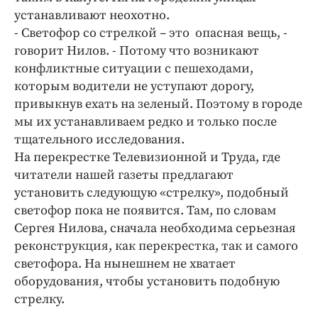
Интересное чтиво
устанавливают неохотно.
Клиника года
- Светофор со стрелкой – это опасная вещь, -
Бренд года
говорит Нилов. - Потому что возникают
конфликтные ситуации с пешеходами,
Работодатель года
которым водители не уступают дорогу,
привыкнув ехать на зеленый. Поэтому в городе
мы их устанавливаем редко и только после
тщательного исследования.
На перекрестке Телевизионной и Труда, где
читатели нашей газеты предлагают
установить следующую «стрелку», подобный
светофор пока не появится. Там, по словам
Сергея Нилова, сначала необходима серьезная
реконструкция, как перекрестка, так и самого
светофора. На нынешнем не хватает
оборудования, чтобы установить подобную
стрелку.