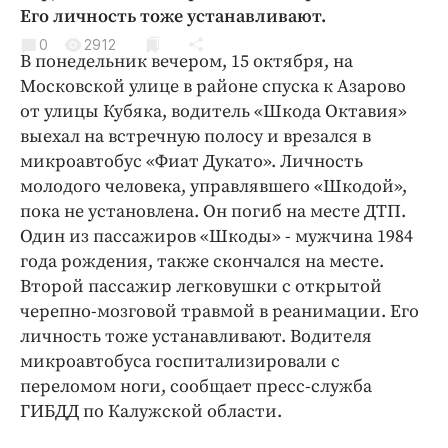
Криминал
Его личность тоже устанавливают.
Культура
0
2912
В понедельник вечером, 15 октября, на
Недвижимость и ЖКХ
Московской улице в районе спуска к Азарово
Образование
от улицы Кубяка, водитель «Шкода Октавия»
Общество
выехал на встречную полосу и врезался в
микроавтобус «Фиат Дукато». Личность
Погода
молодого человека, управлявшего «Шкодой»,
Праздники
пока не установлена. Он погиб на месте ДТП.
Происшествия
Один из пассажиров «Шкоды» - мужчина 1984
Спорт
года рождения, также скончался на месте.
Экономика и бизнес
Второй пассажир легковушки с открытой
черепно-мозговой травмой в реанимации. Его
ПРОЕКТЫ
личность тоже устанавливают. Водителя
микроавтобуса госпитализировали с
Блоги
переломом ноги, сообщает пресс-служба
Издания
ГИБДД по Калужской области.
Медиаперсона