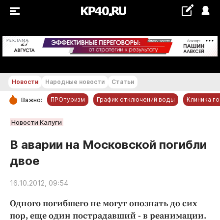
+22...+23 °С
РЕКЛАМА
Новости
Народные новости
Статьи
ПРОтуризм
График отключений воды
Клиника г
Важно:
РУБРИКИ
Новости Калуги
Обнинск
В аварии на Московской погибли
Новости компаний
двое
Статьи
Народные новости
16.10.2012, 09:54
Авто и транспорт
Одного погибшего не могут опознать до сих
Благоустройство
пор, еще один пострадавший - в реанимации.