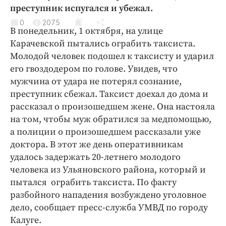
Криминал
преступник испугался и убежал.
Культура
0
2075
В понедельник, 1 октября, на улице
Недвижимость и ЖКХ
Карачевской пытались ограбить таксиста.
Образование
Молодой человек подошел к таксисту и ударил
Общество
его гвоздодером по голове. Увидев, что
мужчина от удара не потерял сознание,
Погода
преступник сбежал. Таксист доехал до дома и
Праздники
рассказал о произошедшем жене. Она настояла
Происшествия
на том, чтобы муж обратился за медпомощью,
Спорт
а полиции о произошедшем рассказали уже
Экономика и бизнес
доктора. В этот же день оперативникам
удалось задержать 20-летнего молодого
ПРОЕКТЫ
человека из Ульяновского района, который и
пытался ограбить таксиста. По факту
Блоги
разбойного нападения возбуждено уголовное
Издания
дело, сообщает пресс-служба УМВД по городу
Медиаперсона
Калуге.