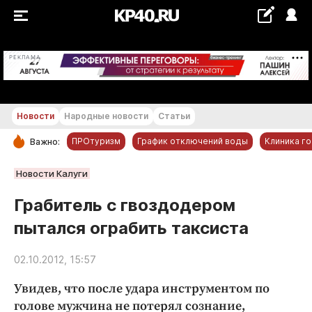
+21...+22 °С
РЕКЛАМА
Новости
Народные новости
Статьи
ПРОтуризм
График отключений воды
Клиника г
Важно:
РУБРИКИ
Новости Калуги
Обнинск
Грабитель с гвоздодером
Новости компаний
пытался ограбить таксиста
Статьи
Народные новости
02.10.2012, 15:57
Авто и транспорт
Увидев, что после удара инструментом по
Благоустройство
голове мужчина не потерял сознание,