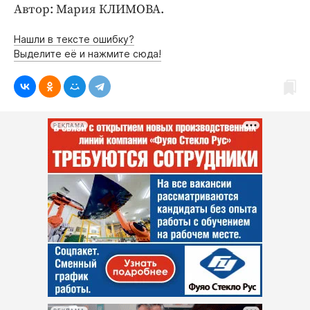
Интересное чтиво
Автор: Мария КЛИМОВА.
Клиника года
Нашли в тексте ошибку?
Бренд года
Выделите её и нажмите сюда!
Работодатель года
РЕКЛАМА