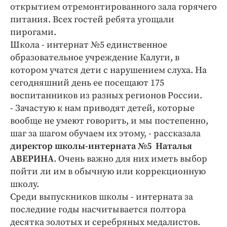
Интересное чтиво
открытием отремонтированного зала горячего
Клиника года
питания. Всех гостей ребята угощали
пирогами.
Бренд года
Школа - интернат №5 единственное
Работодатель года
образовательное учреждение Калуги, в
котором учатся дети с нарушением слуха. На
сегодняшний день ее посещают 175
воспитанников из разных регионов России.
- Зачастую к нам приводят детей, которые
вообще не умеют говорить, и мы постепенно,
шаг за шагом обучаем их этому, - рассказала
директор школы-интерната №5 Наталья
АВЕРИНА
. Очень важно для них иметь выбор
пойти ли им в обычную или коррекционную
школу.
Среди выпускников школы - интерната за
последние годы насчитывается полтора
десятка золотых и серебряных медалистов.