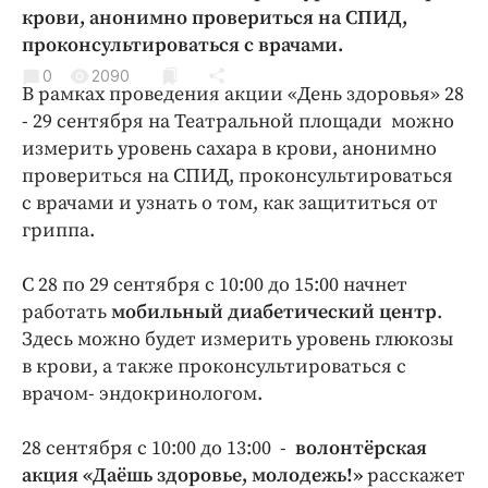
Криминал
крови, анонимно провериться на СПИД,
проконсультироваться с врачами.
Культура
0
2090
Недвижимость и ЖКХ
В рамках проведения акции «День здоровья» 28
Образование
- 29 сентября на Театральной площади можно
Общество
измерить уровень сахара в крови, анонимно
провериться на СПИД, проконсультироваться
Погода
с врачами и узнать о том, как защититься от
Праздники
гриппа.
Происшествия
Спорт
С 28 по 29 сентября c 10:00 до 15:00 начнет
Экономика и бизнес
работать
мобильный диабетический центр
.
Здесь можно будет измерить уровень глюкозы
ПРОЕКТЫ
в крови, а также проконсультироваться с
врачом- эндокринологом.
Блоги
Издания
28 сентября с 10:00 до 13:00 -
волонтёрская
Медиаперсона
акция «Даёшь здоровье, молодежь!»
расскажет