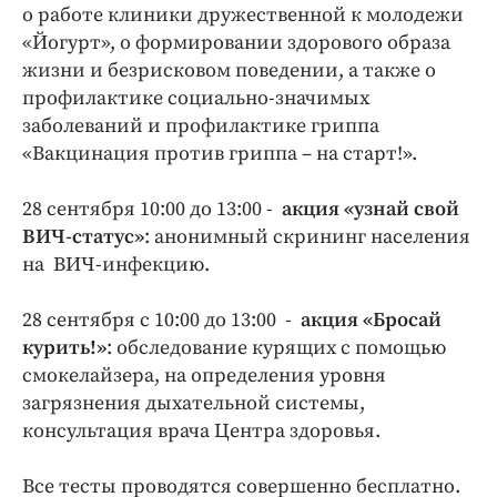
Интересное чтиво
о работе клиники дружественной к молодежи
Клиника года
«Йогурт», о формировании здорового образа
жизни и безрисковом поведении, а также о
Бренд года
профилактике социально-значимых
Работодатель года
заболеваний и профилактике гриппа
«Вакцинация против гриппа – на старт!».
28 сентября 10:00 до 13:00 -
акция «узнай свой
ВИЧ-статус»
: анонимный скрининг населения
на ВИЧ-инфекцию.
28 сентября с 10:00 до 13:00 -
акция «Бросай
курить!»
: обследование курящих с помощью
смокелайзера, на определения уровня
загрязнения дыхательной системы,
консультация врача Центра здоровья.
Все тесты проводятся совершенно бесплатно.