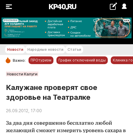
РЕКЛАМА
+18...+19 °С
Новости
Народные новости
Статьи
ПРОтуризм
График отключений воды
Клиника г
Важно:
РУБРИКИ
Новости Калуги
Обнинск
Калужане проверят свое
Новости компаний
здоровье на Театралке
Статьи
Народные новости
26.09.2012, 17:00
Авто и транспорт
За два дня совершенно бесплатно любой
Благоустройство
желающий сможет измерить уровень сахара в