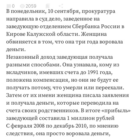
Криминал
0
2059
В понедельник, 10 сентября, прокуратура
Культура
направила в суд дело, заведенное на
Недвижимость и ЖКХ
заведующую отделением Сбербанка России в
Образование
Кирове Калужской области. Женщина
Общество
обвиняется в том, что она три года воровала
деньги.
Погода
Незаконный доход заведующая получала
Праздники
разными способами. Она узнавала, кому из
Происшествия
вкладчиков, имевших счета до 1991 года,
Спорт
положена компенсация, но они не будут ее
Экономика и бизнес
получать потому, что умерли или переехали.
Затем от их имени женщина писала заявления
ПРОЕКТЫ
и получала деньги, которые переводила на
счета своих родственников. В итоге «прибыль»
Блоги
заведующей составила 1 миллион рублей
Издания
С февраля 2008 по декабрь 2010, по мнению
Медиаперсона
следствия, она просто воровала деньги,