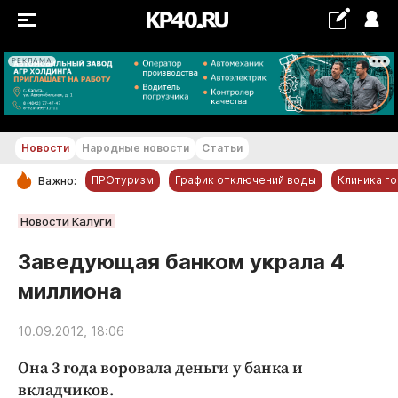
РЕКЛАМА
+24...+25 °С
Новости
Народные новости
Статьи
ПРОтуризм
График отключений воды
Клиника г
Важно:
РУБРИКИ
Новости Калуги
Обнинск
Заведующая банком украла 4
Новости компаний
миллиона
Статьи
Народные новости
10.09.2012, 18:06
Авто и транспорт
Она 3 года воровала деньги у банка и
Благоустройство
вкладчиков.