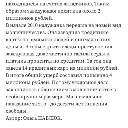
Интересное чтиво
находящиеся на счетах вкладчиков. Таким
Клиника года
образом заведующая похитила около 2
миллионов рублей.
Бренд года
В начале 2010 калужанка перешла на новый вид
Работодатель года
мошенничества. Она заводила кредитные
карты на реальных людей и снимала с них
деньги. Чтобы скрыть следы преступления
заведующая даже частично гасила ссуды и
платила проценты по кредитам. За год она
завела 14 кредитных карт на миллион рублей.
В итоге общий ущерб составил примерно 4
миллиона рублей. Потому уголовное дело
закончилось обвинением в мошенничестве в
особо крупном размере. Максимальное
наказание за это - до десяти лет лишения
свободы.
Автор: Ольга ПАВЛЮК.