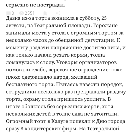
Криминал
серьезно не пострадал.
Культура
0
2551
Давка из-за торта возникла в субботу, 25
Недвижимость и ЖКХ
августа, на Театральной площади. Горожане
Образование
занимали места у стола с огромным тортом за
Общество
несколько часов до обещанной дегустации. К
моменту раздачи напряжение достигло пика, и
Погода
как только начали резать коржи, толпа
Праздники
ломанулась к столу. Уговоры организаторов
Происшествия
помогали слабо, веревочное ограждение тоже
Спорт
плохо сдерживало народ, желавший
Экономика и бизнес
бесплатного торта. Пытаясь навести порядок,
сотрудники несколько раз прекращали раздачу
ПРОЕКТЫ
торта, охрану стола пришлось усилить. В
итоге обошлось без серьезных жертв, хотя
Блоги
нескольких детей в толпе едва не затоптали.
Издания
Огромный торт в Калуге испекли к Дню города
Медиаперсона
сразу 8 кондитерских фирм. На Театральной