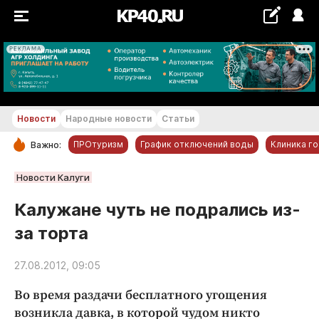
РЕКЛАМА
+29...+30 °С
Новости
Народные новости
Статьи
ПРОтуризм
График отключений воды
Клиника г
Важно:
РУБРИКИ
Новости Калуги
Обнинск
Калужане чуть не подрались из-
Новости компаний
за торта
Статьи
Народные новости
27.08.2012, 09:05
Авто и транспорт
Во время раздачи бесплатного угощения
Благоустройство
возникла давка, в которой чудом никто