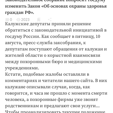
Криминал
изменить Закон «Об основах охраны здоровья
Культура
граждан РФ».
Недвижимость и ЖКХ
0
2023
Калужские депутаты приняли решение
Образование
обратиться с законодательной инициативой в
Общество
госдуму России. Как сообщает в пятницу, 10
Погода
августа, пресс-служба заксобрания, к
депутатам поступают обращения от калужан и
Праздники
жителей области о корыстной взаимосвязи
Происшествия
между похоронными бюро и медицинскими
Спорт
учреждениями.
Экономика и бизнес
Кстати, подобные жалобы оставляли в
комментариях и читатели нашего сайта. В них
ПРОЕКТЫ
калужане описывали случаи, когда, как
Блоги
говорится, и часа не прошло с момента смерти
человека, а похоронные фирмы уже звонят
Издания
родственникам и предлагают свои услуги...
Медиаперсона
Чтобы проанализировать текущее положение