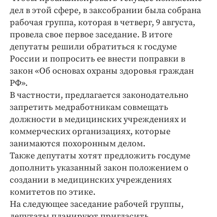
Интересное чтиво
дел в этой сфере, в заксобрании была собрана
Клиника года
рабочая группа, которая в четверг, 9 августа,
Бренд года
провела свое первое заседание. В итоге
депутаты решили обратиться к госдуме
Работодатель года
России и попросить ее внести поправки в
закон «Об основах охраны здоровья граждан
РФ».
В частности, предлагается законодательно
запретить медработникам совмещать
должности в медицинских учреждениях и
коммерческих организациях, которые
занимаются похоронным делом.
Также депутаты хотят предложить госдуме
дополнить указанный закон положением о
создании в медицинских учреждениях
комитетов по этике.
На следующее заседание рабочей группы,
депутаты планируют пригласить