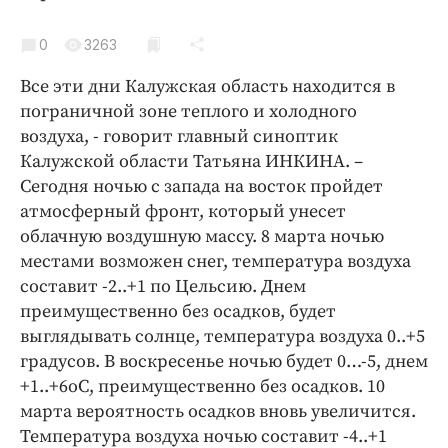
Криминал
Культура
0
3263
Недвижимость и ЖКХ
Все эти дни Калужская область находится в
Образование
пограничной зоне теплого и холодного
Общество
воздуха, - говорит главный синоптик
Калужской области Татьяна ИНКИНА. –
Погода
Сегодня ночью с запада на восток пройдет
Праздники
атмосферный фронт, который унесет
Происшествия
облачную воздушную массу. 8 марта ночью
Спорт
местами возможен снег, температура воздуха
Экономика и бизнес
составит -2..+1 по Цельсию. Днем
преимущественно без осадков, будет
ПРОЕКТЫ
выглядывать солнце, температура воздуха 0..+5
градусов. В воскресенье ночью будет 0…-5, днем
Блоги
+1..+6оС, преимущественно без осадков. 10
Издания
марта вероятность осадков вновь увеличится.
Медиаперсона
Температура воздуха ночью составит -4..+1