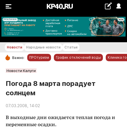
РЕКЛАМА
+21...+22 °С
Новости
Народные новости
Статьи
ПРОтуризм
График отключений воды
Клиника г
Важно:
РУБРИКИ
Новости Калуги
Обнинск
Погода 8 марта порадует
Новости компаний
солнцем
Статьи
Народные новости
07.03.2008, 14:02
Авто и транспорт
В выходные дни ожидается теплая погода и
Благоустройство
переменные осадки.