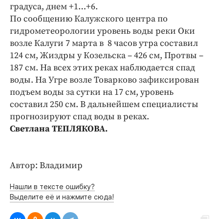
Интересное чтиво
градуса, днем +1…+6.
Клиника года
По сообщению Калужского центра по
гидрометеорологии уровень воды реки Оки
Бренд года
возле Калуги 7 марта в 8 часов утра составил
Работодатель года
124 см, Жиздры у Козельска – 426 см, Протвы –
187 см. На всех этих реках наблюдается спад
воды. На Угре возле Товарково зафиксирован
подъем воды за сутки на 17 см, уровень
составил 250 см. В дальнейшем специалисты
прогнозируют спад воды в реках.
Светлана ТЕПЛЯКОВА.
Автор: Владимир
Нашли в тексте ошибку?
Выделите её и нажмите сюда!