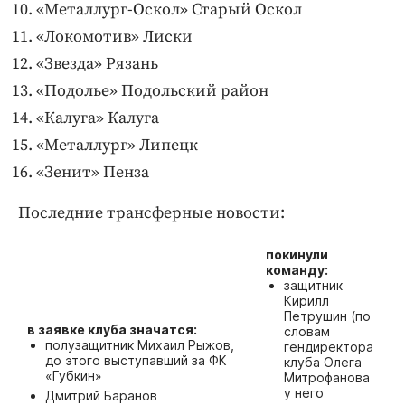
«Металлург-Оскол» Старый Оскол
«Локомотив» Лиски
«Звезда» Рязань
«Подолье» Подольский район
«Калуга» Калуга
«Металлург» Липецк
«Зенит» Пенза
Последние трансферные новости:
покинули
команду:
защитник
Кирилл
Петрушин (по
в заявке клуба значатся:
словам
полузащитник Михаил Рыжов,
гендиректора
до этого выступавший за ФК
клуба Олега
«Губкин»
Митрофанова
у него
Дмитрий Баранов