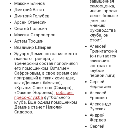
завышенная
Максим Блинов
самооценка,
Дмитрий Вагин
иначе, просит
денег больше
Дмитрий Голубев
,чем, по
Арсен Оганесян
мнению
Сергей Полосин
руководства
Максим Староверов
клуба, он
стоит)
Артем Трошин
Алексей
Владимир Шпырев.
Тринитатский
Эдуард Демин сохранил место
(он пытается
главного тренера, а
заключить
тренерский состав пополнился
контракт с
его помощником Виталием
клубом
Сафроновым, в свое время сам
первой лиги)
поигравший в таких командах,
Сергей
как «Динамо» (Москва),
Черногаев
«Крылья Советов» (Самара),
«Факел» (Воронеж),
собщает
Алексей
пресс-служба
футбольного
Ерошкин
клуба. Еще одним помощником
Александр
Демина станет Николай
Русских
Сидоров.
Андрей
Жердев
Сергей