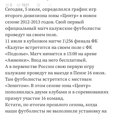
Криминал
0
1931
Сегодня, 5 июля, определился график игр
Культура
второго дивизиона зоны «Центр» в новом
Недвижимость и ЖКХ
сезоне 2012-2013 годов. Свой первый
Образование
официальный матч калужские футболисты
Общество
проведут на своем поле.
11 июля в кубковом матче 1\256 финала ФК
Погода
«Калуга» встретится на своем поле с ФК
Праздники
«Подолье». Матч начнется в 15:00 на арене
Происшествия
«Анненки». Вход на него бесплатный.
Спорт
А в первенстве России свою первую игру
Экономика и бизнес
калужане проведут на выезде в Пензе 16 июля.
Там футболисты встретятся с местным
ПРОЕКТЫ
«Зенитом». В этом сезоне зона «Центр»
пополнилась двумя клубами и в соревнованиях
Блоги
примут участие 16 команд.
Издания
Кстати, по итогам прошлого сезона, когда
Медиаперсона
наши футболисты не выполнили установку на