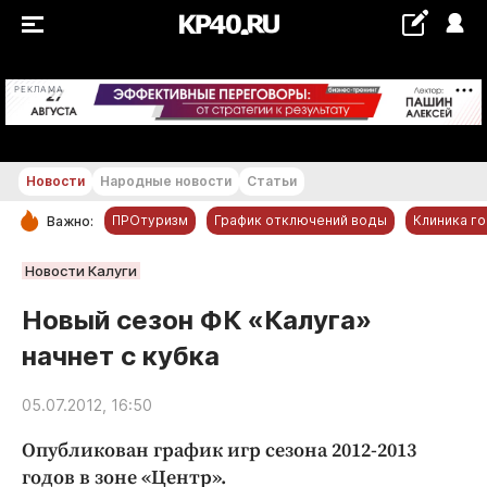
+19...+20 °С
РЕКЛАМА
Новости
Народные новости
Статьи
ПРОтуризм
График отключений воды
Клиника г
Важно:
РУБРИКИ
Новости Калуги
Обнинск
Новый сезон ФК «Калуга»
Новости компаний
начнет с кубка
Статьи
Народные новости
05.07.2012, 16:50
Авто и транспорт
Опубликован график игр сезона 2012-2013
Благоустройство
годов в зоне «Центр».