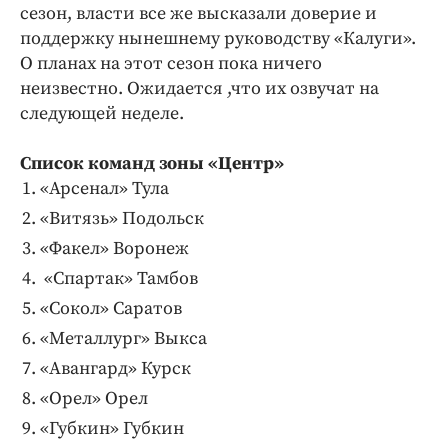
Интересное чтиво
сезон, власти все же высказали доверие и
Клиника года
поддержку нынешнему руководству «Калуги».
О планах на этот сезон пока ничего
Бренд года
неизвестно. Ожидается ,что их озвучат на
Работодатель года
следующей неделе.
Список команд зоны «Центр»
«Арсенал» Тула
«Витязь» Подольск
«Факел» Воронеж
«Спартак» Тамбов
«Сокол» Саратов
«Металлург» Выкса
«Авангард» Курск
«Орел» Орел
«Губкин» Губкин