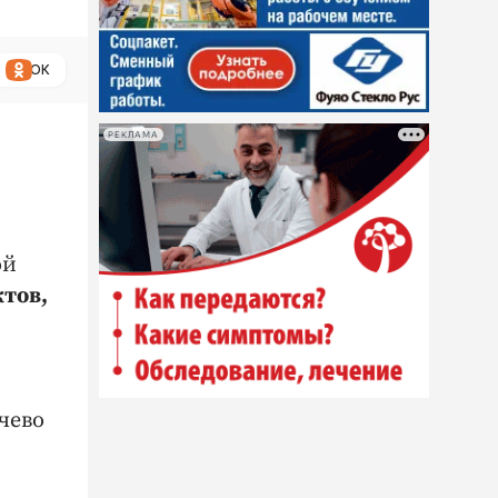
ОК
РЕКЛАМА
ой
тов,
чево