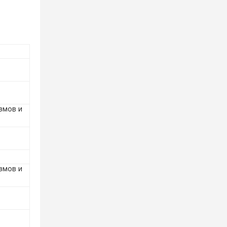
змов и
змов и