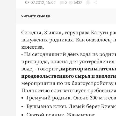
03.07.2012, 15:02
0
5432
ЧИТАЙТЕ KP40.RU:
Сегодня, 3 июля, горуправа Калуги р
калужских родниках. Как оказалось, 
качества.
- На сегодняшний день вода из родн
пригорода, опасна для употребления
воде, - говорит
директор испытательн
продовольственного сырья и эколог
мероприятия по их благоустройству
Полностью соответствует требования
Гремучий родник. Около 300 м к се
Бушманов ключ. Левый берег Киевк
Святой родник, Ждамирово