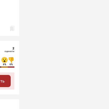
2
оценили
0%
0%
сть