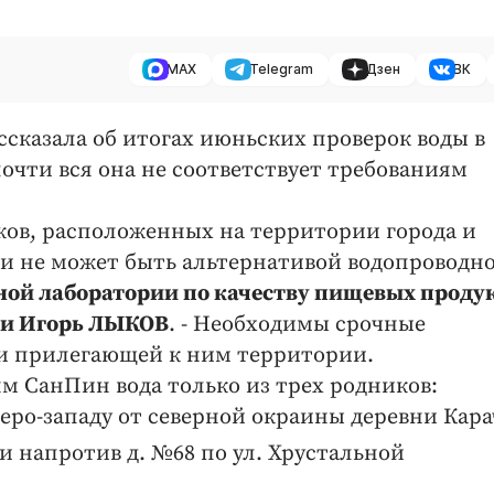
MAX
Telegram
Дзен
ВК
ассказала об итогах июньских проверок воды в
почти вся она не соответствует требованиям
иков, расположенных на территории города и
 и не может быть альтернативой водопроводн
ой лаборатории по качеству пищевых продук
ии Игорь ЛЫКОВ
. - Необходимы срочные
 и прилегающей к ним территории.
м СанПин вода только из трех родников:
веро-западу от северной окраины деревни Кара
и напротив д. №68 по ул. Хрустальной