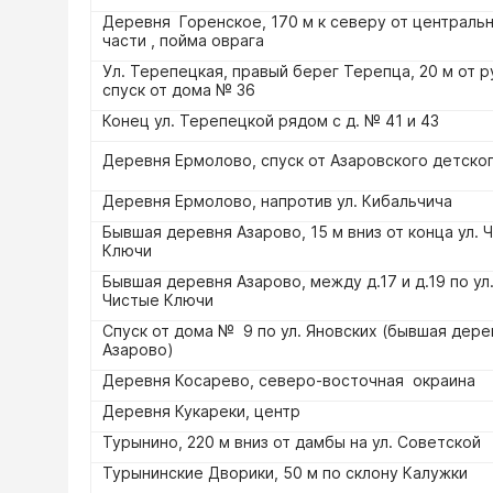
Деревня Горенское, 170 м к северу от централь
части , пойма оврага
Ул. Терепецкая, правый берег Терепца, 20 м от р
спуск от дома № 36
Конец ул. Терепецкой рядом с д. № 41 и 43
Деревня Ермолово, спуск от Азаровского детско
Деревня Ермолово, напротив ул. Кибальчича
Бывшая деревня Азарово, 15 м вниз от конца ул. 
Ключи
Бывшая деревня Азарово, между д.17 и д.19 по ул
Чистые Ключи
Спуск от дома № 9 по ул. Яновских (бывшая дере
Азарово)
Деревня Косарево, северо-восточная окраина
Деревня Кукареки, центр
Турынино, 220 м вниз от дамбы на ул. Советской
Турынинские Дворики, 50 м по склону Калужки