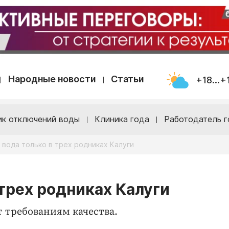
Народные новости
Статьи
+18...+
ик отключений воды
Клиника года
Работодатель г
вода только в трех родниках Калуги
трех родниках Калуги
т требованиям качества.