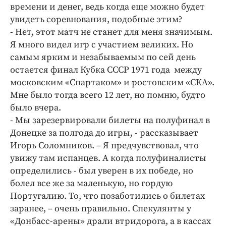
Интересное чтиво
времени и денег, ведь когда еще можно будет
Клиника года
увидеть соревнования, подобные этим?
- Нет, этот матч не станет для меня значимым.
Бренд года
Я много видел игр с участием великих. Но
Работодатель года
самым ярким и незабываемым по сей день
остается финал Кубка СССР 1971 года между
московским «Спартаком» и ростовским «СКА».
Мне было тогда всего 12 лет, но помню, будто
было вчера.
- Мы зарезервировали билеты на полуфинал в
Донецке за полгода до игры, - рассказывает
Игорь Соломников. – Я предчувствовал, что
увижу там испанцев. А когда полуфиналисты
определились - был уверен в их победе, но
болел все же за маленькую, но гордую
Португалию. То, что позаботились о билетах
заранее, – очень правильно. Спекулянты у
«Донбасс-арены» драли втридорога, а в кассах