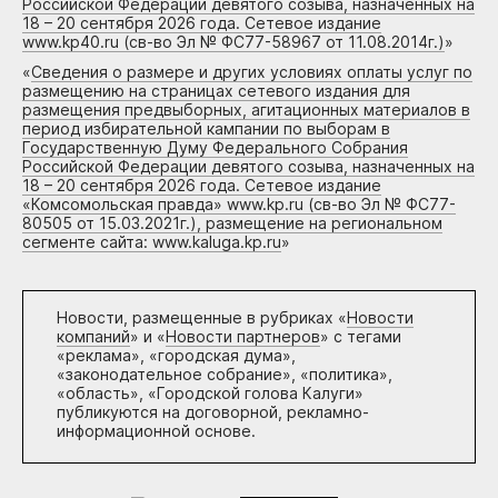
Российской Федерации девятого созыва, назначенных на
18 – 20 сентября 2026 года. Сетевое издание
www.kp40.ru (св-во Эл № ФС77-58967 от 11.08.2014г.)
»
«
Сведения о размере и других условиях оплаты услуг по
размещению на страницах сетевого издания для
размещения предвыборных, агитационных материалов в
период избирательной кампании по выборам в
Государственную Думу Федерального Собрания
Российской Федерации девятого созыва, назначенных на
18 – 20 сентября 2026 года. Сетевое издание
«Комсомольская правда» www.kp.ru (св-во Эл № ФС77-
80505 от 15.03.2021г.), размещение на региональном
сегменте сайта: www.kaluga.kp.ru
»
Новости, размещенные в рубриках «
Новости
компаний
» и «
Новости партнеров
» с тегами
«реклама», «городская дума»,
«законодательное собрание», «политика»,
«область», «Городской голова Калуги»
публикуются на договорной, рекламно-
информационной основе.