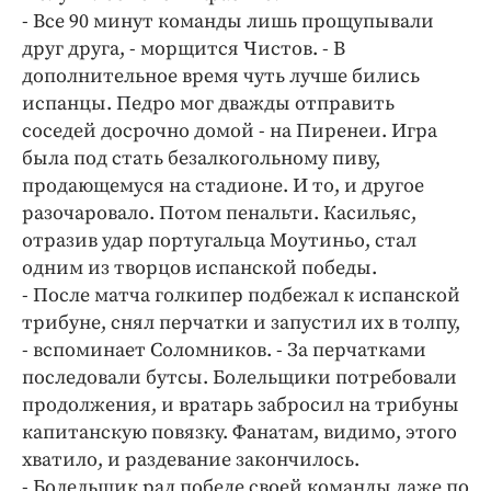
- Все 90 минут команды лишь прощупывали
друг друга, - морщится Чистов. - В
дополнительное время чуть лучше бились
испанцы. Педро мог дважды отправить
соседей досрочно домой - на Пиренеи. Игра
была под стать безалкогольному пиву,
продающемуся на стадионе. И то, и другое
разочаровало. Потом пенальти. Касильяс,
отразив удар португальца Моутиньо, стал
одним из творцов испанской победы.
- После матча голкипер подбежал к испанской
трибуне, снял перчатки и запустил их в толпу,
- вспоминает Соломников. - За перчатками
последовали бутсы. Болельщики потребовали
продолжения, и вратарь забросил на трибуны
капитанскую повязку. Фанатам, видимо, этого
хватило, и раздевание закончилось.
- Болельщик рад победе своей команды даже по