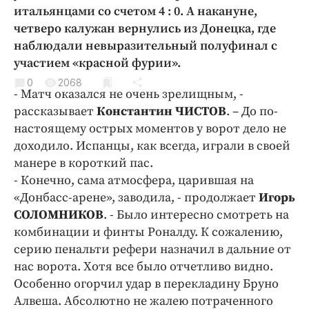
Криминал
итальянцами со счетом 4 : 0. А накануне,
четверо калужан вернулись из Донецка, где
Культура
наблюдали невыразительный полуфинал с
Недвижимость и ЖКХ
участием «красной фурии».
Образование
0
2068
Общество
- Матч оказался не очень зрелищным, -
рассказывает
Константин ЧИСТОВ
. – До по-
Погода
настоящему острых моментов у ворот дело не
Праздники
доходило. Испанцы, как всегда, играли в своей
Происшествия
манере в короткий пас.
Спорт
- Конечно, сама атмосфера, царившая на
Экономика и бизнес
«Донбасс-арене», заводила, - продолжает
Игорь
СОЛОМНИКОВ
. - Было интересно смотреть на
ПРОЕКТЫ
комбинации и финты Роналду. К сожалению,
серию пенальти рефери назначил в дальние от
Блоги
нас ворота. Хотя все было отчетливо видно.
Издания
Особенно огорчил удар в перекладину Бруно
Медиаперсона
Алвеша. Абсолютно не жалею потраченного