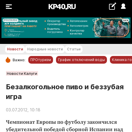
РЕКЛАМА
+24...+25 °С
Новости
Народные новости
Статьи
ПРОтуризм
График отключений воды
Клиника г
Важно:
РУБРИКИ
Новости Калуги
Обнинск
Безалкогольное пиво и беззубая
Новости компаний
игра
Статьи
Народные новости
03.07.2012, 10:18
Авто и транспорт
Чемпионат Европы по футболу закончился
Благоустройство
убедительной победой сборной Испании над