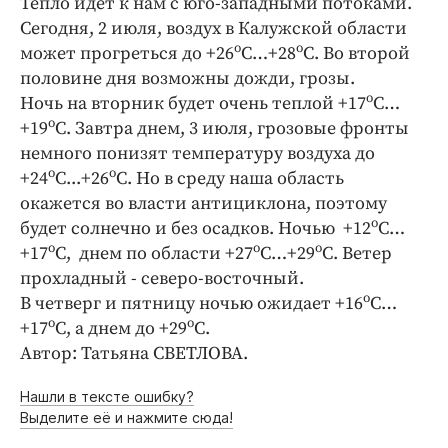
Тепло идет к нам с юго-западными потоками.
Криминал
Сегодня, 2 июля, воздух в Калужской области
Культура
о
о
может прогреться до +26
С…+28
С. Во второй
Недвижимость и ЖКХ
половине дня возможны дожди, грозы.
о
Ночь на вторник будет очень теплой +17
С…
Образование
о
+19
С. Завтра днем, 3 июля, грозовые фронты
Общество
немного понизят температуру воздуха до
Погода
о
о
+24
С...+26
С. Но в среду наша область
Праздники
окажется во власти антициклона, поэтому
Происшествия
о
будет солнечно и без осадков. Ночью +12
С…
о
о
о
+17
С, днем по области +27
С…+29
С. Ветер
Спорт
прохладный - северо-восточный.
Экономика и бизнес
о
В четверг и пятницу ночью ожидает +16
С…
ПРОЕКТЫ
о
о
+17
С, а днем до +29
С.
Автор: Татьяна СВЕТЛОВА.
Блоги
Издания
Нашли в тексте ошибку?
Выделите её и нажмите сюда!
Медиаперсона