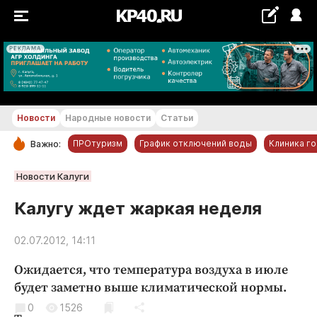
РЕКЛАМА
+18...+19 °С
Новости
Народные новости
Статьи
ПРОтуризм
График отключений воды
Клиника г
Важно:
РУБРИКИ
Новости Калуги
Обнинск
Калугу ждет жаркая неделя
Новости компаний
02.07.2012, 14:11
Статьи
Народные новости
Ожидается, что температура воздуха в июле
Авто и транспорт
будет заметно выше климатической нормы.
Благоустройство
0
1526