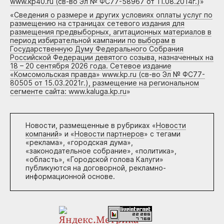
www.kp40.ru (св-во Эл № ФС77-58967 от 11.08.2014г.)
»
«
Сведения о размере и других условиях оплаты услуг по
размещению на страницах сетевого издания для
размещения предвыборных, агитационных материалов в
период избирательной кампании по выборам в
Государственную Думу Федерального Собрания
Российской Федерации девятого созыва, назначенных на
18 – 20 сентября 2026 года. Сетевое издание
«Комсомольская правда» www.kp.ru (св-во Эл № ФС77-
80505 от 15.03.2021г.), размещение на региональном
сегменте сайта: www.kaluga.kp.ru
»
Новости, размещенные в рубриках «
Новости
компаний
» и «
Новости партнеров
» с тегами
«реклама», «городская дума»,
«законодательное собрание», «политика»,
«область», «Городской голова Калуги»
публикуются на договорной, рекламно-
информационной основе.