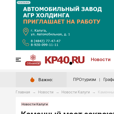
РЕКЛАМА
Новости
Обнинск
ПРОтуризм
Граф
Важно:
Главная
Новости
Новости Калуги
Каменны
→
→
→
Новости Калуги