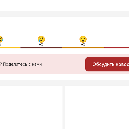
%
0%
0%
Обсудить ново
ь? Поделитесь с нами