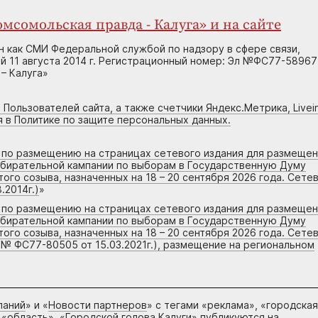
мсомольская правда - Калуга» и на сайте
н как СМИ Федеральной службой по надзору в сфере связи,
 11 августа 2014 г. Регистрационный номер: Эл №ФС77-58967
– Калуга»
 Пользователей сайта, а также счетчики Яндекс.Метрика, Livein
я в Политике по защите персональных данных.
г по размещению на страницах сетевого издания для размеще
збирательной кампании по выборам в Государственную Думу
го созыва, назначенных на 18 – 20 сентября 2026 года. Сете
.2014г.)
»
г по размещению на страницах сетевого издания для размеще
збирательной кампании по выборам в Государственную Думу
го созыва, назначенных на 18 – 20 сентября 2026 года. Сете
 № ФС77-80505 от 15.03.2021г.), размещение на региональном
паний
» и «
Новости партнеров
» с тегами «реклама», «городская
 «область», «Городской голова Калуги» публикуются на