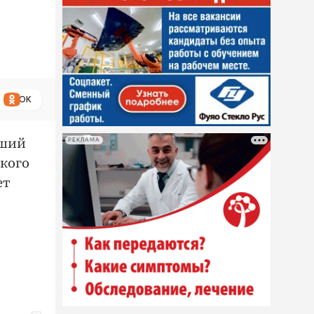
ОК
вший
РЕКЛАМА
ского
ет