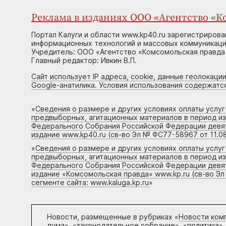
Реклама в изданиях ООО «Агентство «Ко
Портал Калуги и области www.kp40.ru зарегистрирова
информационных технологий и массовых коммуникаций
Учредитель: ООО «Агентство «Комсомольская правда 
Главный редактор: Ивкин В.П.
Сайт использует IP адреса, cookie, данные геолокации
Google-анатилика. Условия использования содержатс
«
Сведения о размере и других условиях оплаты услу
предвыборных, агитационных материалов в период и
Федерального Собрания Российской Федерации девято
издание www.kp40.ru (св-во Эл № ФС77-58967 от 11.08
«
Сведения о размере и других условиях оплаты услу
предвыборных, агитационных материалов в период и
Федерального Собрания Российской Федерации девято
издание «Комсомольская правда» www.kp.ru (св-во Эл
сегменте сайта: www.kaluga.kp.ru
»
Новости, размещенные в рубриках «
Новости ком
дума», «законодательное собрание», «политика»,