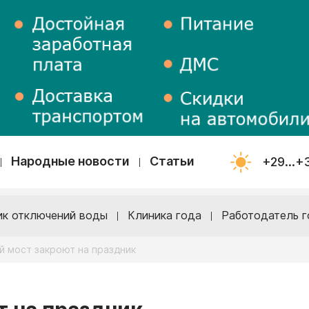
Народные новости
Статьи
+29...+
ик отключений воды
Клиника года
Работодатель г
й мост закроют на праздник