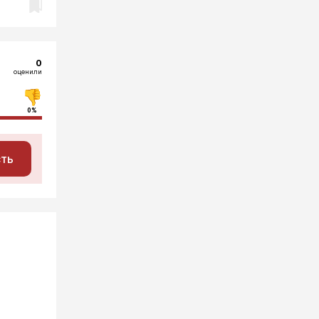
0
оценили
0%
сть