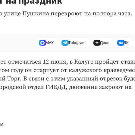
 на праздник
о улице Пушкина перекроют на полтора часа.
MAX
Telegram
Дзен
ВК
ет отмечаться 12 июня, в Калуге пройдет ста
ом году он стартует от калужского краеведче
й Торг. В связи с этим указанный отрезок буд
городской отдел ГИБДД, движение закроют на
м!