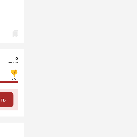
0
оценили
0%
сть