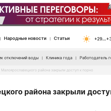
Народные новости
Статьи
+29...+
ик отключений воды
Клиника года
Работодатель г
 Малоярославецкого района закрыли доступ к порно
цкого района закрыли досту