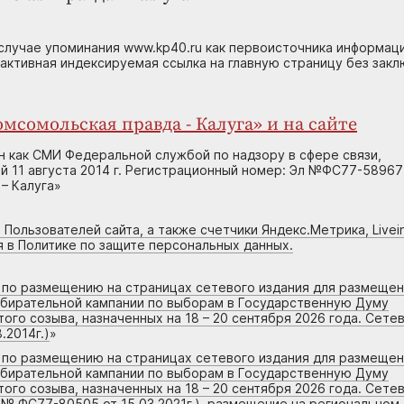
случае упоминания www.kp40.ru как первоисточника информаци
 активная индексируемая ссылка на главную страницу без зак
мсомольская правда - Калуга» и на сайте
н как СМИ Федеральной службой по надзору в сфере связи,
 11 августа 2014 г. Регистрационный номер: Эл №ФС77-58967
– Калуга»
 Пользователей сайта, а также счетчики Яндекс.Метрика, Livein
я в Политике по защите персональных данных.
г по размещению на страницах сетевого издания для размеще
збирательной кампании по выборам в Государственную Думу
го созыва, назначенных на 18 – 20 сентября 2026 года. Сете
.2014г.)
»
г по размещению на страницах сетевого издания для размеще
збирательной кампании по выборам в Государственную Думу
го созыва, назначенных на 18 – 20 сентября 2026 года. Сете
 № ФС77-80505 от 15.03.2021г.), размещение на региональном