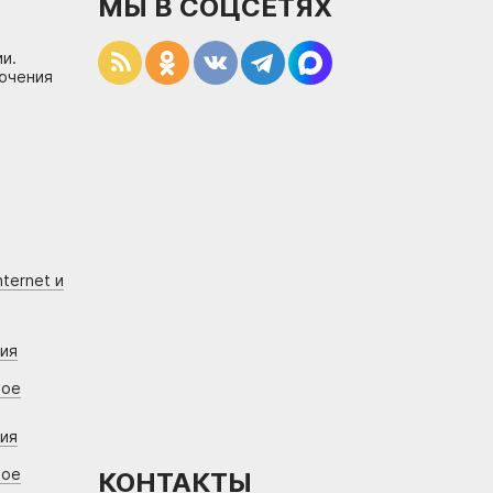
МЫ В СОЦСЕТЯХ
и.
лючения
ternet и
ния
вое
ния
вое
КОНТАКТЫ