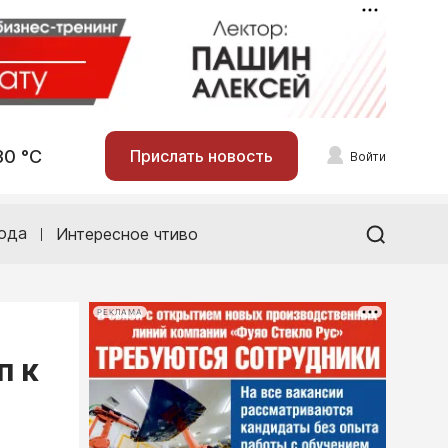
30 °С
Прислать новость
Войти
ода
Интересное чтиво
РЕКЛАМА
п к