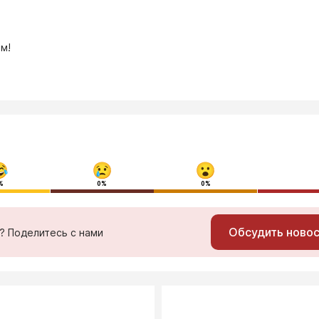
м!
%
0%
0%
Обсудить ново
ь? Поделитесь с нами