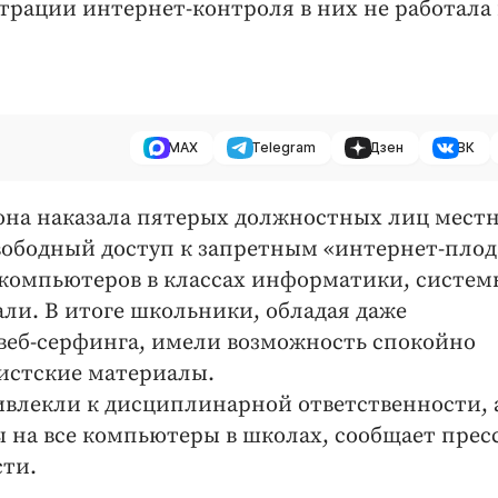
трации интернет-контроля в них не работала
MAX
Telegram
Дзен
ВК
она наказала пятерых должностных лиц мест
вободный доступ к запретным «интернет-плод
 компьютеров в классах информатики, систем
ли. В итоге школьники, обладая даже
еб-серфинга, имели возможность спокойно
истские материалы.
ивлекли к дисциплинарной ответственности, 
на все компьютеры в школах, сообщает пресс
сти.