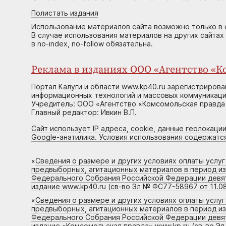
Полистать издания
Использование материалов сайта возможно только в 
В случае использования материалов на других сайтах
в no-index, no-follow обязательна.
Реклама в изданиях ООО «Агентство «Ко
Портал Калуги и области www.kp40.ru зарегистрирова
информационных технологий и массовых коммуникаций
Учредитель: ООО «Агентство «Комсомольская правда 
Главный редактор: Ивкин В.П.
Сайт использует IP адреса, cookie, данные геолокации
Google-анатилика. Условия использования содержатс
«
Сведения о размере и других условиях оплаты услу
предвыборных, агитационных материалов в период и
Федерального Собрания Российской Федерации девято
издание www.kp40.ru (св-во Эл № ФС77-58967 от 11.08
«
Сведения о размере и других условиях оплаты услу
предвыборных, агитационных материалов в период и
Федерального Собрания Российской Федерации девято
издание «Комсомольская правда» www.kp.ru (св-во Эл