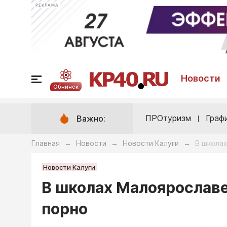
РЕКЛАМА
Новости
Обнинск
ПРОтуризм
Граф
Важно:
Главная
Новости
Новости Калуги
В школах
→
→
→
Новости Калуги
В школах Малоярославе
порно