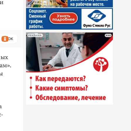
 и
РЕКЛАМА
ОК
ных
ам».
ы
а
-