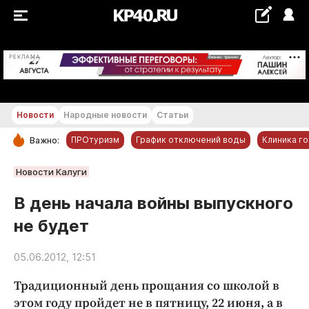
+21...+22 °С
РЕКЛАМА
Новости
Народные новости
Статьи
ПРОтуризм
График отключений воды
Клиника г
Важно:
РУБРИКИ
Новости Калуги
Обнинск
В день начала войны выпускного
Новости компаний
не будет
Статьи
Народные новости
05.06.2012, 12:51
Авто и транспорт
Традиционный день прощания со школой в
Благоустройство
этом году пройдет не в пятницу, 22 июня, а в