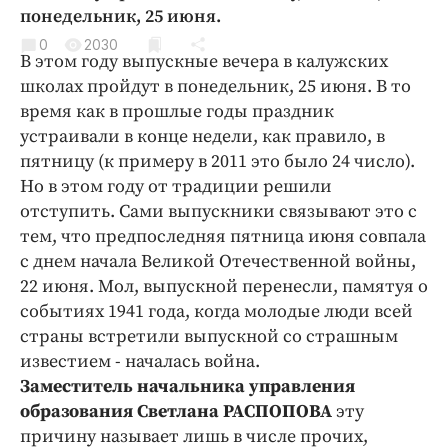
Криминал
понедельник, 25 июня.
Культура
0
2030
В этом году выпускные вечера в калужских
Недвижимость и ЖКХ
школах пройдут в понедельник, 25 июня. В то
Образование
время как в прошлые годы праздник
Общество
устраивали в конце недели, как правило, в
пятницу (к примеру в 2011 это было 24 число).
Погода
Но в этом году от традиции решили
Праздники
отступить. Сами выпускники связывают это с
Происшествия
тем, что предпоследняя пятница июня совпала
Спорт
с днем начала Великой Отечественной войны,
Экономика и бизнес
22 июня. Мол, выпускной перенесли, памятуя о
событиях 1941 года, когда молодые люди всей
ПРОЕКТЫ
страны встретили выпускной со страшным
известием - началась война.
Блоги
Заместитель начальника управления
Издания
образования Светлана РАСПОПОВА
эту
Медиаперсона
причину называет лишь в числе прочих,