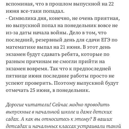
Интересное чтиво
вспоминая, что в прошлом выпускной на 22
Клиника года
июня все-таки попадал.
- Символика дня, конечно, не очень приятная,
Бренд года
но выпускной попал на понедельник вовсе не
Работодатель года
из-за даты начала войны. Дело в том, что
последний, резервный день для сдачи ЕГЭ по
математике выпал на 21 июня. В этот день
экзамен будут сдавать ребята, которые по
разным причинам не смогли прийти на
экзамен вовремя. Так что к предпоследней
пятнице июня последние работы просто не
успеют проверить. Поэтому выпускной будут
отмечать 25 июня, в понедельник.
Дорогие читатели! Сейчас модно проводить
выпускные в начальной школе и даже детских
садах. А как вы относитесь к этому? В ваших
детсадах и начальных классах устраивали такой