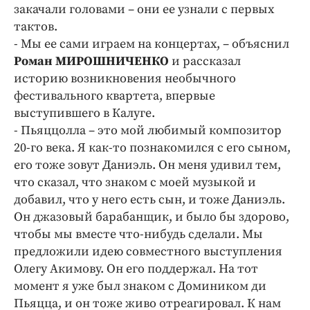
Интересное чтиво
закачали головами – они ее узнали с первых
Клиника года
тактов.
- Мы ее сами играем на концертах, – объяснил
Бренд года
Роман МИРОШНИЧЕНКО
и рассказал
Работодатель года
историю возникновения необычного
фестивального квартета, впервые
выступившего в Калуге.
- Пьяццолла – это мой любимый композитор
20-го века. Я как-то познакомился с его сыном,
его тоже зовут Даниэль. Он меня удивил тем,
что сказал, что знаком с моей музыкой и
добавил, что у него есть сын, и тоже Даниэль.
Он джазовый барабанщик, и было бы здорово,
чтобы мы вместе что-нибудь сделали. Мы
предложили идею совместного выступления
Олегу Акимову. Он его поддержал. На тот
момент я уже был знаком с Домиником ди
Пьяцца, и он тоже живо отреагировал. К нам