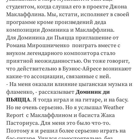
студентом, когда слушал его в проекте Джона
Маклаффлина. Мы, кстати, исполняет в своей
программе кроме произведений деда
композиции Доминика и Маклаффлина.
Для Доминика ди Пьяцца приглашение от
Романа Мирошниченко поиграть вместе с
внуком легендарного композитора стало
приятной неожиданностью. Он тоже говорит,
что действительно в Буэнос-Айресе возникают
какие-то ассоциации, связанные с ней.
- На меня оказали влияние цыганская музыка и
фламенко, - рассказывает
Доминик ди
ПЬЯЦЦА
. Я тогда играл и на гитаре, и на басу.
Но не очень серьезно. Но я услышал Weather
Report с Маклаффлином и басиста Жака
Пасториуса. Для меня это было что-то.
Поэтому я и решил более серьезно играть на
бас-гитаре. Учился самостоятельно, без