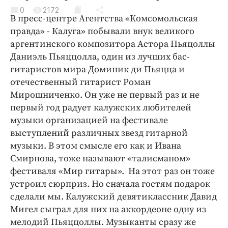
Криминал
0
2172
В пресс-центре Агентства «Комсомольская
Культура
правда» - Калуга» побывали внук великого
Недвижимость и ЖКХ
аргентинского композитора Астора Пьяцоллы
Образование
Даниэль Пьяццолла, один из лучших бас-
Общество
гитаристов мира Доминик ди Пьяцца и
отечественный гитарист Роман
Погода
Мирошниченко. Он уже не первый раз и не
Праздники
первый год радует калужских любителей
Происшествия
музыки организацией на фестивале
Спорт
выступлений различных звезд гитарной
Экономика и бизнес
музыки. В этом смысле его как и Ивана
Смирнова, тоже называют «талисманом»
ПРОЕКТЫ
фестиваля «Мир гитары». На этот раз он тоже
устроил сюрприз. Но сначала гостям подарок
Блоги
сделали мы. Калужский девятиклассник Давид
Издания
Мигел сыграл для них на аккордеоне одну из
Медиаперсона
мелодий Пьяццоллы. Музыканты сразу же