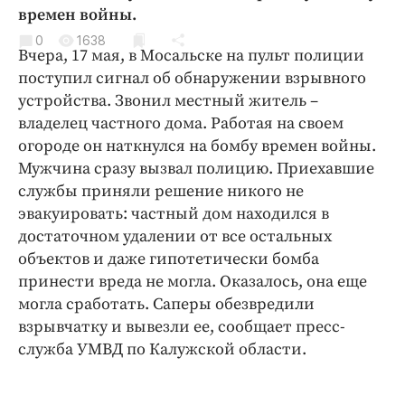
Криминал
времен войны.
Культура
0
1638
Вчера, 17 мая, в Мосальске на пульт полиции
Недвижимость и ЖКХ
поступил сигнал об обнаружении взрывного
Образование
устройства. Звонил местный житель –
Общество
владелец частного дома. Работая на своем
огороде он наткнулся на бомбу времен войны.
Погода
Мужчина сразу вызвал полицию. Приехавшие
Праздники
службы приняли решение никого не
Происшествия
эвакуировать: частный дом находился в
Спорт
достаточном удалении от все остальных
Экономика и бизнес
объектов и даже гипотетически бомба
принести вреда не могла. Оказалось, она еще
ПРОЕКТЫ
могла сработать. Саперы обезвредили
взрывчатку и вывезли ее, сообщает пресс-
Блоги
служба УМВД по Калужской области.
Издания
Медиаперсона