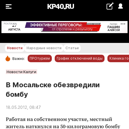
+22...+23 °С
РЕКЛАМА
Новости
Народные новости
Статьи
ПРОтуризм
График отключений воды
Клиника г
Важно:
РУБРИКИ
Новости Калуги
Обнинск
В Мосальске обезвредили
Новости компаний
бомбу
Статьи
Народные новости
18.05.2012, 08:47
Авто и транспорт
Работая на собственном участке, местный
Благоустройство
житель наткнулся на 50-килограмовую бомбу