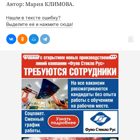
Интересное чтиво
Автор: Мария КЛИМОВА.
Клиника года
Нашли в тексте ошибку?
Бренд года
Выделите её и нажмите сюда!
Работодатель года
РЕКЛАМА