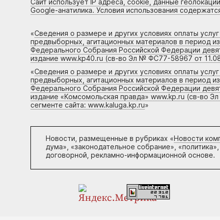
Сайт использует IP адреса, cookie, данные геолокации
Google-анатилика. Условия использования содержатс
«
Сведения о размере и других условиях оплаты услу
предвыборных, агитационных материалов в период и
Федерального Собрания Российской Федерации девято
издание www.kp40.ru (св-во Эл № ФС77-58967 от 11.08
«
Сведения о размере и других условиях оплаты услу
предвыборных, агитационных материалов в период и
Федерального Собрания Российской Федерации девято
издание «Комсомольская правда» www.kp.ru (св-во Эл
сегменте сайта: www.kaluga.kp.ru
»
Новости, размещенные в рубриках «
Новости ком
дума», «законодательное собрание», «политика»,
договорной, рекламно-информационной основе.