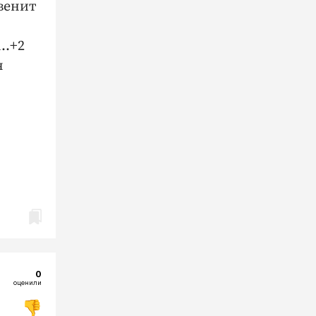
венит
..+2
я
0
оценили