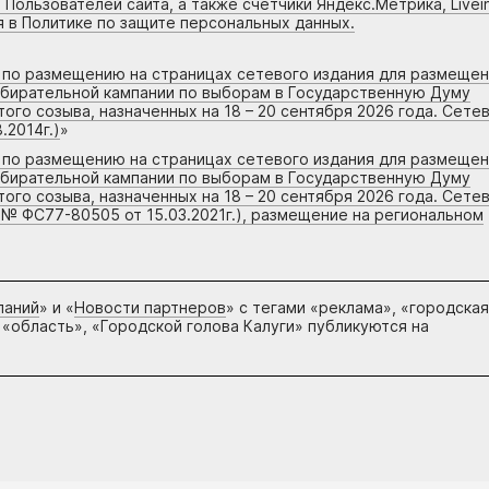
 Пользователей сайта, а также счетчики Яндекс.Метрика, Livein
я в Политике по защите персональных данных.
г по размещению на страницах сетевого издания для размеще
збирательной кампании по выборам в Государственную Думу
го созыва, назначенных на 18 – 20 сентября 2026 года. Сете
.2014г.)
»
г по размещению на страницах сетевого издания для размеще
збирательной кампании по выборам в Государственную Думу
го созыва, назначенных на 18 – 20 сентября 2026 года. Сете
 № ФС77-80505 от 15.03.2021г.), размещение на региональном
паний
» и «
Новости партнеров
» с тегами «реклама», «городская
 «область», «Городской голова Калуги» публикуются на