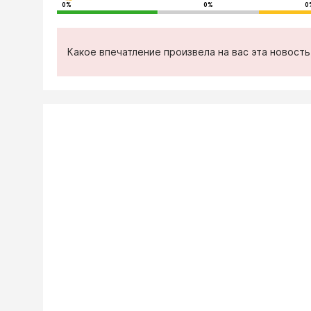
0%
0%
0
Какое впечатление произвела на вас эта новост