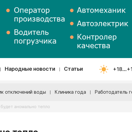
Народные новости
Статьи
+18...+
ик отключений воды
Клиника года
Работодатель г
 будет аномально тепло