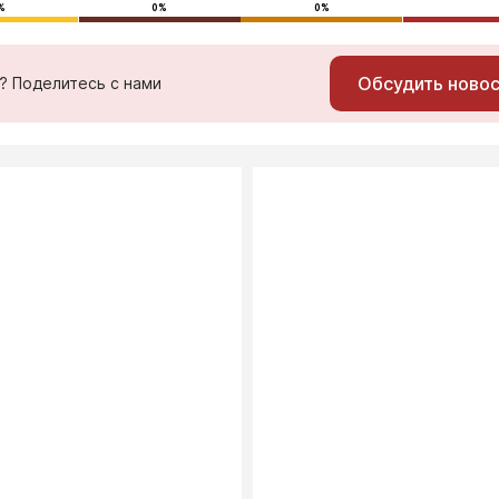
%
0%
0%
Обсудить ново
ь? Поделитесь с нами