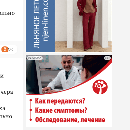
ально
ОК
РЕКЛАМА
ти
Вчера
ха
ально