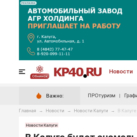
РЕКЛАМА
Новости
Обнинск
ПРОтуризм
Граф
Важно:
Главная
Новости
Новости Калуги
В Калуге
→
→
→
Новости Калуги