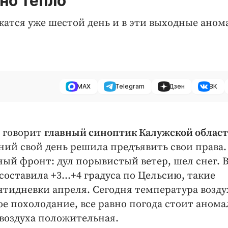
но тепло
атся уже шестой день и в эти выходные аном
MAX
Telegram
Дзен
ВК
- говорит
главный синоптик Калужской облас
дний свой день решила предъявить свои права.
й фронт: дул порывистый ветер, шел снег. 
составила +3…+4 градуса по Цельсию, такие
ятидневки апреля. Сегодня температура возду
шое похолодание, все равно погода стоит аном
 воздуха положительная.