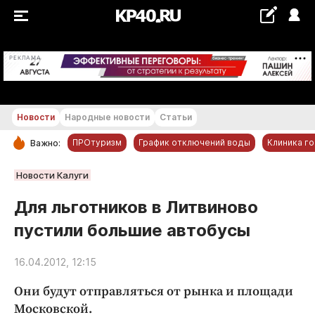
+28...+29 °С
РЕКЛАМА
Новости
Народные новости
Статьи
ПРОтуризм
График отключений воды
Клиника г
Важно:
РУБРИКИ
Новости Калуги
Обнинск
Для льготников в Литвиново
Новости компаний
пустили большие автобусы
Статьи
Народные новости
16.04.2012, 12:15
Авто и транспорт
Они будут отправляться от рынка и площади
Благоустройство
Московской.