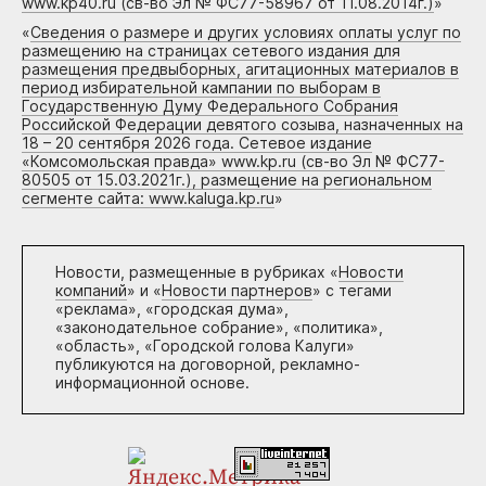
www.kp40.ru (св-во Эл № ФС77-58967 от 11.08.2014г.)
»
«
Сведения о размере и других условиях оплаты услуг по
размещению на страницах сетевого издания для
размещения предвыборных, агитационных материалов в
период избирательной кампании по выборам в
Государственную Думу Федерального Собрания
Российской Федерации девятого созыва, назначенных на
18 – 20 сентября 2026 года. Сетевое издание
«Комсомольская правда» www.kp.ru (св-во Эл № ФС77-
80505 от 15.03.2021г.), размещение на региональном
сегменте сайта: www.kaluga.kp.ru
»
Новости, размещенные в рубриках «
Новости
компаний
» и «
Новости партнеров
» с тегами
«реклама», «городская дума»,
«законодательное собрание», «политика»,
«область», «Городской голова Калуги»
публикуются на договорной, рекламно-
информационной основе.