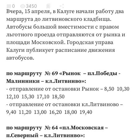
Криминал
0
3450
Вчера, 15 апреля, в Калуге начали работу два
Культура
маршрута до литвиновского кладбища.
Недвижимость и ЖКХ
Автобусы большой вместимости с правом
Образование
льготного проезда отправляются от рынка и
Общество
площади Московской. Городская управа
Калуги публикует расписание движения
Погода
автобусов.
Праздники
Происшествия
по маршруту № 69 «Рынок – пл.Победы -
Спорт
Малинники – кл.Литвинво»:
Экономика и бизнес
- отправление от остановки Рынок – 8,50 10,30
12,10 15,30 17,10 18,50
ПРОЕКТЫ
- отправление от остановки кл.Литвиново –
9,40 11,20 13,00 16,20 18,00 19,40
Блоги
Издания
по маршруту № 64 «пл.Московская –
Медиаперсона
п.Северный – кл.Литвинво»: