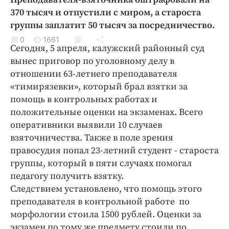
Криминал
370 тысяч и отпустили с миром, а староста
Культура
группы заплатит 50 тысяч за посредничество.
Недвижимость и ЖКХ
0
1661
Сегодня, 5 апреля, калужский районный суд
Образование
вынес приговор по уголовному делу в
Общество
отношении 63-летнего преподавателя
Погода
«тимирязевки», который брал взятки за
помощь в контрольных работах и
Праздники
положительные оценки на экзаменах. Всего
Происшествия
оперативники выявили 10 случаев
Спорт
взяточничества. Также в поле зрения
Экономика и бизнес
правосудия попал 23-летний студент - староста
группы, который в пяти случаях помогал
ПРОЕКТЫ
педагогу получить взятку.
Блоги
Следствием установлено, что помощь этого
преподавателя в контрольной работе по
Издания
морфологии стоила 1500 рублей. Оценки за
Медиаперсона
экзамен по тому же предмету стоили по