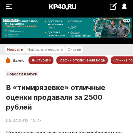
РЕКЛАМА
+22...+23 °С
Новости
Народные новости
Статьи
ПРОтуризм
График отключений воды
Клиника г
Важно:
РУБРИКИ
Новости Калуги
Обнинск
В «тимирязевке» отличные
Новости компаний
оценки продавали за 2500
Статьи
рублей
Народные новости
Авто и транспорт
05.04.2012, 12:27
Благоустройство
Преподавателя-взяточника оштрафовали на