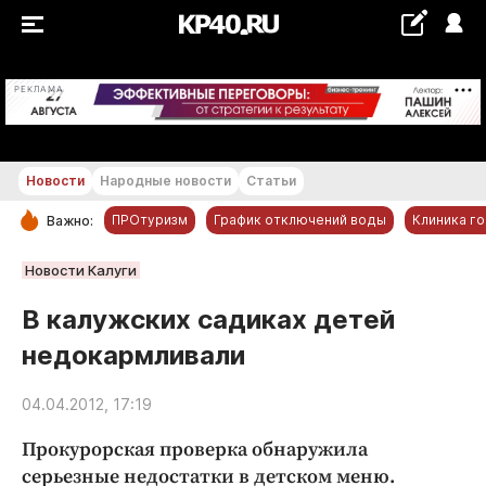
+17...+18 °С
РЕКЛАМА
Новости
Народные новости
Статьи
ПРОтуризм
График отключений воды
Клиника г
Важно:
РУБРИКИ
Новости Калуги
Обнинск
В калужских садиках детей
Новости компаний
недокармливали
Статьи
Народные новости
04.04.2012, 17:19
Авто и транспорт
Прокурорская проверка обнаружила
Благоустройство
серьезные недостатки в детском меню.