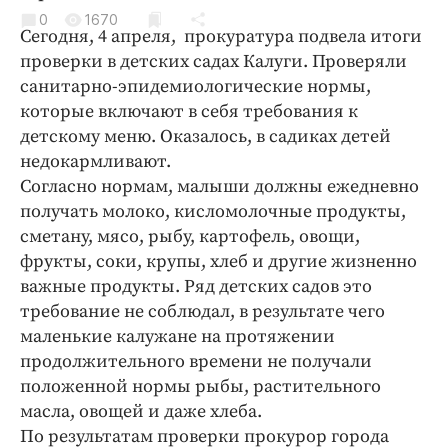
Криминал
0
1670
Сегодня, 4 апреля, прокуратура подвела итоги
Культура
проверки в детских садах Калуги. Проверяли
Недвижимость и ЖКХ
санитарно-эпидемиологические нормы,
Образование
которые включают в себя требования к
Общество
детскому меню. Оказалось, в садиках детей
недокармливают.
Погода
Согласно нормам, малыши должны ежедневно
Праздники
получать молоко, кисломолочные продукты,
Происшествия
сметану, мясо, рыбу, картофель, овощи,
Спорт
фрукты, соки, крупы, хлеб и другие жизненно
Экономика и бизнес
важные продукты. Ряд детских садов это
требование не соблюдал, в результате чего
ПРОЕКТЫ
маленькие калужане на протяжении
продолжительного времени не получали
Блоги
положенной нормы рыбы, растительного
Издания
масла, овощей и даже хлеба.
Медиаперсона
По результатам проверки прокурор города