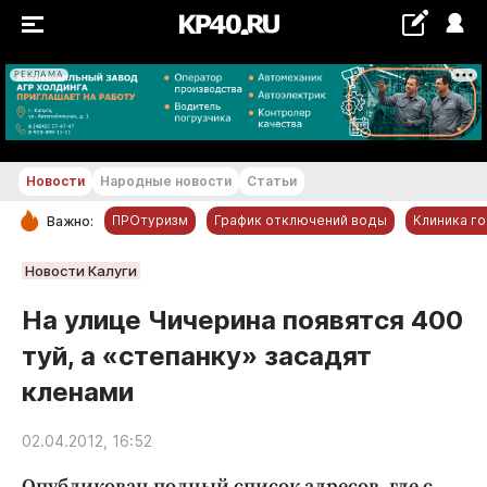
РЕКЛАМА
+22...+23 °С
Новости
Народные новости
Статьи
ПРОтуризм
График отключений воды
Клиника г
Важно:
РУБРИКИ
Новости Калуги
Обнинск
На улице Чичерина появятся 400
Новости компаний
туй, а «степанку» засадят
Статьи
кленами
Народные новости
Авто и транспорт
02.04.2012, 16:52
Благоустройство
Опубликован полный список адресов, где с