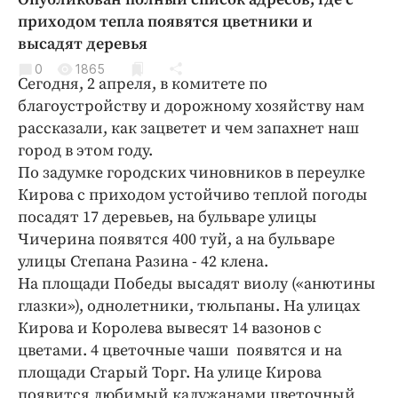
Криминал
приходом тепла появятся цветники и
Культура
высадят деревья
Недвижимость и ЖКХ
0
1865
Сегодня, 2 апреля, в комитете по
Образование
благоустройству и дорожному хозяйству нам
Общество
рассказали, как зацветет и чем запахнет наш
Погода
город в этом году.
По задумке городских чиновников в переулке
Праздники
Кирова с приходом устойчиво теплой погоды
Происшествия
посадят 17 деревьев, на бульваре улицы
Спорт
Чичерина появятся 400 туй, а на бульваре
Экономика и бизнес
улицы Степана Разина - 42 клена.
На площади Победы высадят виолу («анютины
ПРОЕКТЫ
глазки»), однолетники, тюльпаны. На улицах
Блоги
Кирова и Королева вывесят 14 вазонов с
цветами. 4 цветочные чаши появятся и на
Издания
площади Старый Торг. На улице Кирова
Медиаперсона
появится любимый калужанами цветочный