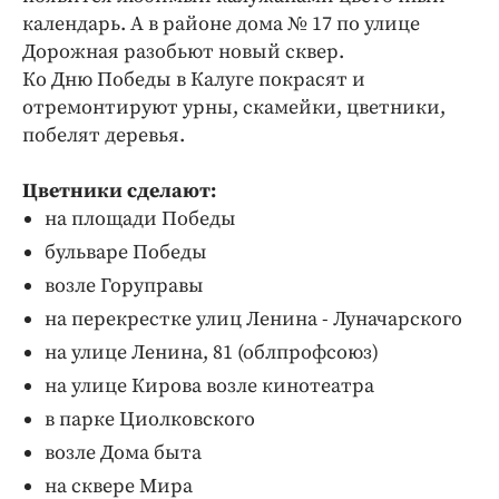
Интересное чтиво
календарь. А в районе дома № 17 по улице
Клиника года
Дорожная разобьют новый сквер.
Бренд года
Ко Дню Победы в Калуге покрасят и
отремонтируют урны, скамейки, цветники,
Работодатель года
побелят деревья.
Цветники сделают:
на площади Победы
бульваре Победы
возле Горуправы
на перекрестке улиц Ленина - Луначарского
на улице Ленина, 81 (облпрофсоюз)
на улице Кирова возле кинотеатра
в парке Циолковского
возле Дома быта
на сквере Мира