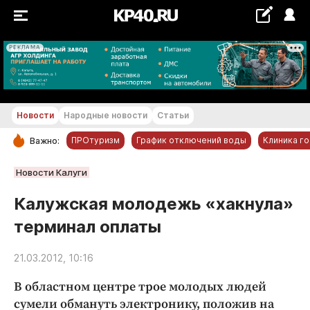
РЕКЛАМА
+18...+19 °С
Новости
Народные новости
Статьи
ПРОтуризм
График отключений воды
Клиника г
Важно:
РУБРИКИ
Новости Калуги
Обнинск
Калужская молодежь «хакнула»
Новости компаний
терминал оплаты
Статьи
Народные новости
21.03.2012, 10:16
Авто и транспорт
В областном центре трое молодых людей
Благоустройство
сумели обмануть электронику, положив на