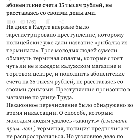
Криминал
абонентские счета 35 тысяч рублей, не
расставаясь со своими деньгами.
Культура
0
1762
Недвижимость и ЖКХ
На днях в Калуге впервые было
Образование
зарегистрировано преступление, которому
Общество
полицейские уже дали название «рыбалка из
терминала». Трое молодых людей сумели
Погода
обмануть терминал оплаты, которые стоят
Праздники
чуть ли не в каждом калужском магазине и
Происшествия
торговом центре, и пополнить абонентские
Спорт
счета на 35 тысяч рублей, не расставаясь со
Экономика и бизнес
своими деньгами. Преступление произошло в
магазине по улице Труда.
ПРОЕКТЫ
Незаконное перечисление было обнаружено во
время инкассации. О способе, которым
Блоги
молодым людям удалось «хакнуть»
(взломать -
Издания
прим. авт.)
терминал, полиция предпочитает
Медиаперсона
не распространяться. Но уголовное дело по