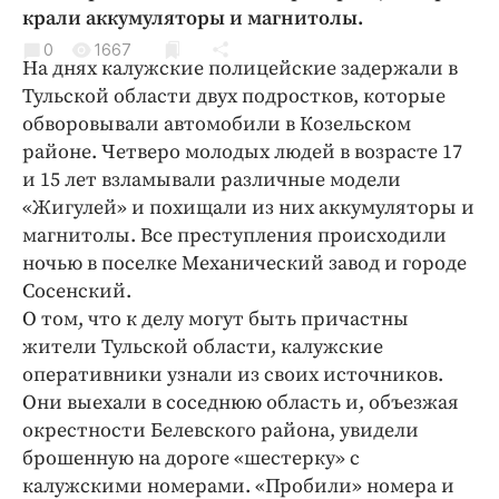
Криминал
крали аккумуляторы и магнитолы.
Культура
0
1667
На днях калужские полицейские задержали в
Недвижимость и ЖКХ
Тульской области двух подростков, которые
Образование
обворовывали автомобили в Козельском
Общество
районе. Четверо молодых людей в возрасте 17
и 15 лет взламывали различные модели
Погода
«Жигулей» и похищали из них аккумуляторы и
Праздники
магнитолы. Все преступления происходили
Происшествия
ночью в поселке Механический завод и городе
Спорт
Сосенский.
Экономика и бизнес
О том, что к делу могут быть причастны
жители Тульской области, калужские
ПРОЕКТЫ
оперативники узнали из своих источников.
Они выехали в соседнюю область и, объезжая
Блоги
окрестности Белевского района, увидели
Издания
брошенную на дороге «шестерку» с
Медиаперсона
калужскими номерами. «Пробили» номера и