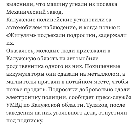
Интересное чтиво
выяснили, что машину угнали из поселка
Клиника года
Механический завод.
Калужские полицейские установили за
Бренд года
автомобилем наблюдение, и когда ночью к
Работодатель года
«Жигулям» подъехали подростки, задержали
их.
Оказалось, молодые люди приезжали в
Калужскую область на автомобиле
родственника одного из них. Похищенные
аккумуляторы они сдавали на металлолом, а
магнитолы прятали в потайном месте, чтобы
позже продать. Подростки добровольно сдали
электронику полиции, сообщает пресс-служба
УМВД по Калужской области. Туляков, после
заведения на них уголовного дела, отпустили
под подписку.