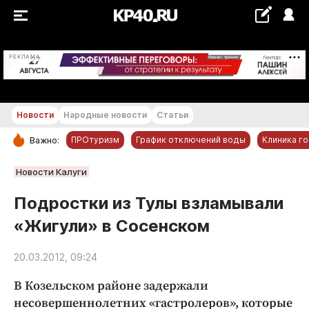
+20...+21 °С
РЕКЛАМА
Новости
Народные новости
Статьи
ПРОтуризм
График отключений воды
Клиника г
Важно:
РУБРИКИ
Новости Калуги
Обнинск
Подростки из Тулы взламывали
Новости компаний
«Жигули» в Сосенском
Статьи
Народные новости
20.03.2012, 09:24
Авто и транспорт
В Козельском районе задержали
Благоустройство
несовершеннолетних «гастролеров», которые