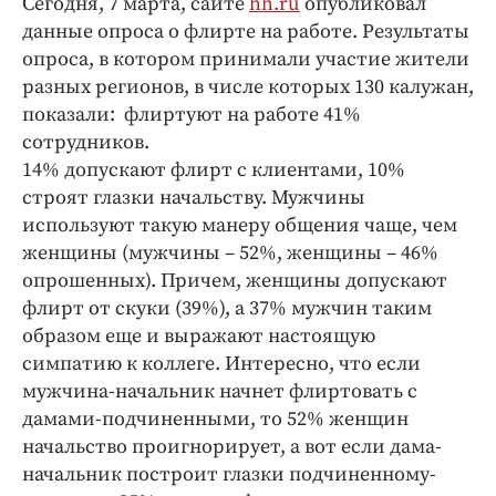
Сегодня, 7 марта, сайте
hh.ru
опубликовал
Криминал
данные опроса о флирте на работе. Результаты
Культура
опроса, в котором принимали участие жители
Недвижимость и ЖКХ
разных регионов, в числе которых 130 калужан,
показали: флиртуют на работе 41%
Образование
сотрудников.
Общество
14% допускают флирт с клиентами, 10%
Погода
строят глазки начальству. Мужчины
Праздники
используют такую манеру общения чаще, чем
Происшествия
женщины (мужчины – 52%, женщины – 46%
опрошенных). Причем, женщины допускают
Спорт
флирт от скуки (39%), а 37% мужчин таким
Экономика и бизнес
образом еще и выражают настоящую
ПРОЕКТЫ
симпатию к коллеге. Интересно, что если
мужчина-начальник начнет флиртовать с
Блоги
дамами-подчиненными, то 52% женщин
Издания
начальство проигнорирует, а вот если дама-
Медиаперсона
начальник построит глазки подчиненному-