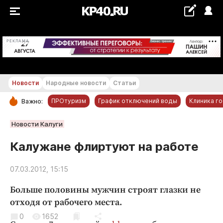
+16...+17 °С
РЕКЛАМА
Новости
Народные новости
Статьи
ПРОтуризм
График отключений воды
Клиника г
Важно:
РУБРИКИ
Новости Калуги
Обнинск
Калужане флиртуют на работе
Новости компаний
07.03.2012, 15:15
Статьи
Народные новости
Больше половины мужчин строят глазки не
Авто и транспорт
отходя от рабочего места.
Благоустройство
0
1652