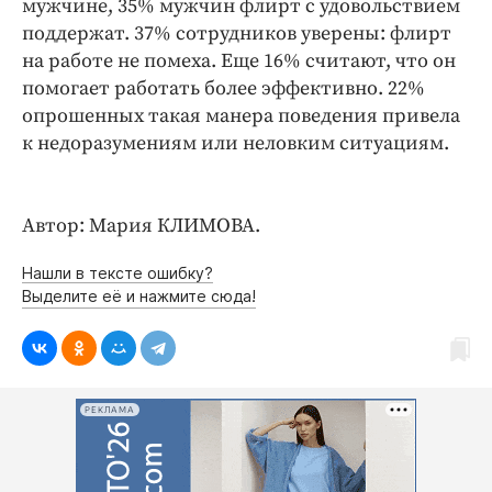
мужчине, 35% мужчин флирт с удовольствием
Интересное чтиво
поддержат. 37% сотрудников уверены: флирт
Клиника года
на работе не помеха. Еще 16% считают, что он
Бренд года
помогает работать более эффективно. 22%
Работодатель года
опрошенных такая манера поведения привела
к недоразумениям или неловким ситуациям.
Автор: Мария КЛИМОВА.
Нашли в тексте ошибку?
Выделите её и нажмите сюда!
РЕКЛАМА