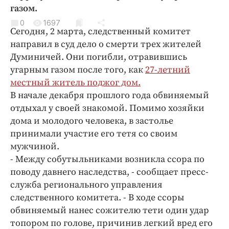
Криминал
газом.
Культура
0
1697
Сегодня, 2 марта, следственный комитет
Недвижимость и ЖКХ
направил в суд дело о смерти трех жителей
Образование
Думиничей. Они погибли, отравившись
Общество
угарным газом после того, как
27-летний
местный житель поджог дом.
Погода
В начале декабря прошлого года обвиняемый
Праздники
отдыхал у своей знакомой. Помимо хозяйки
Происшествия
дома и молодого человека, в застолье
Спорт
принимали участие его тетя со своим
Экономика и бизнес
мужчиной.
- Между собутыльниками возникла ссора по
ПРОЕКТЫ
поводу давнего наследства, - сообщает пресс-
служба регионального управления
Блоги
следственного комитета. - В ходе ссоры
Издания
обвиняемый нанес сожителю тети один удар
Медиаперсона
топором по голове, причинив легкий вред его