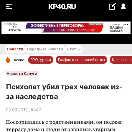
+18...+19 °С
РЕКЛАМА
Новости
Народные новости
Статьи
ПРОтуризм
График отключений воды
Клиника г
Важно:
РУБРИКИ
Новости Калуги
Обнинск
Психопат убил трех человек из-
Новости компаний
за наследства
Статьи
Народные новости
02.03.2012, 10:47
Авто и транспорт
Поссорившись с родственниками, он поджег
Благоустройство
террасу дома и люди отравились угарным