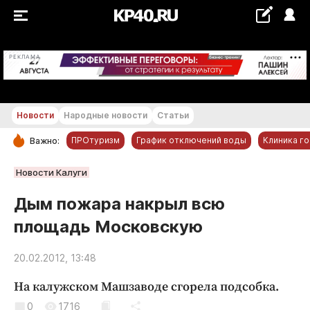
+25...+26 °С
РЕКЛАМА
Новости
Народные новости
Статьи
ПРОтуризм
График отключений воды
Клиника г
Важно:
РУБРИКИ
Новости Калуги
Обнинск
Дым пожара накрыл всю
Новости компаний
площадь Московскую
Статьи
Народные новости
20.02.2012, 13:48
Авто и транспорт
На калужском Машзаводе сгорела подсобка.
Благоустройство
0
1716