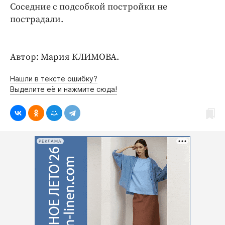
Интересное чтиво
Соседние с подсобкой постройки не
Клиника года
пострадали.
Бренд года
Работодатель года
Автор: Мария КЛИМОВА.
Нашли в тексте ошибку?
Выделите её и нажмите сюда!
РЕКЛАМА