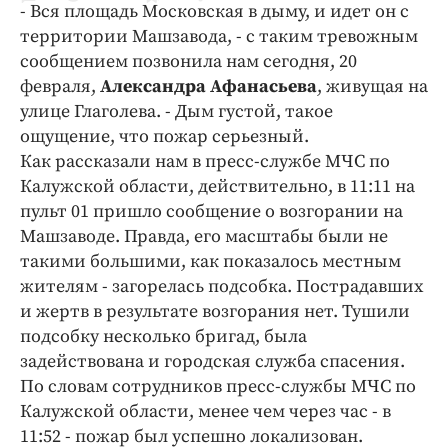
- Вся площадь Московская в дыму, и идет он с
Криминал
территории Машзавода, - с таким тревожным
Культура
сообщением позвонила нам сегодня, 20
Недвижимость и ЖКХ
февраля,
Александра Афанасьева
, живущая на
Образование
улице Глаголева. - Дым густой, такое
Общество
ощущение, что пожар серьезный.
Как рассказали нам в пресс-службе МЧС по
Погода
Калужской области, действительно, в 11:11 на
Праздники
пульт 01 пришло сообщение о возгорании на
Происшествия
Машзаводе. Правда, его масштабы были не
Спорт
такими большими, как показалось местным
Экономика и бизнес
жителям - загорелась подсобка. Пострадавших
и жертв в результате возгорания нет. Тушили
ПРОЕКТЫ
подсобку несколько бригад, была
задействована и городская служба спасения.
Блоги
По словам сотрудников пресс-службы МЧС по
Издания
Калужской области, менее чем через час - в
Медиаперсона
11:52 - пожар был успешно локализован.