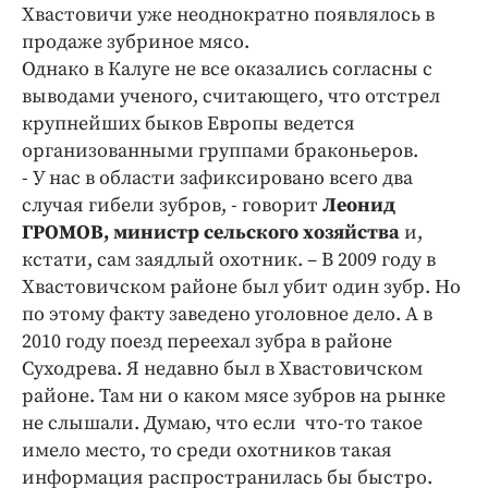
Интересное чтиво
Хвастовичи уже неоднократно появлялось в
Клиника года
продаже зубриное мясо.
Однако в Калуге не все оказались согласны с
Бренд года
выводами ученого, считающего, что отстрел
Работодатель года
крупнейших быков Европы ведется
организованными группами браконьеров.
- У нас в области зафиксировано всего два
случая гибели зубров, - говорит
Леонид
ГРОМОВ, министр сельского хозяйства
и,
кстати, сам заядлый охотник. – В 2009 году в
Хвастовичском районе был убит один зубр. Но
по этому факту заведено уголовное дело. А в
2010 году поезд переехал зубра в районе
Суходрева. Я недавно был в Хвастовичском
районе. Там ни о каком мясе зубров на рынке
не слышали. Думаю, что если что-то такое
имело место, то среди охотников такая
информация распространилась бы быстро.