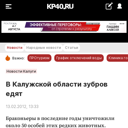
+23...+24 °С
РЕКЛАМА
Новости
Народные новости
Статьи
ПРОтуризм
График отключений воды
Клиника г
Важно:
РУБРИКИ
Новости Калуги
Обнинск
В Калужской области зубров
Новости компаний
едят
Статьи
Народные новости
13.02.2012, 13:33
Авто и транспорт
Браконьеры в последние годы уничтожили
Благоустройство
около 50 особей этих редких животных.