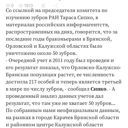
Криминал
0
1913
Со ссылкой на председателя комитета по
Культура
изучению зубров РАН Тараса Сипко, в
Недвижимость и ЖКХ
материалах российских информагентств,
Образование
распространенных на днях, говорится, что за
Общество
последние годы браконьерами в Брянской,
Орловской и Калужской областях было
Погода
уничтожено около 50 зубров.
Праздники
- Очередной учет в 2011 году был проведен и
Происшествия
его результат показал, что Орловско-Калужско-
Спорт
Брянская популяция растет, ее численность
Экономика и бизнес
достигла 217 особей и теперь является третьей
в мире по числу зубров, - сообщил
Сипко
. - А
ПРОЕКТЫ
проведенный анализ данных учетов дал
результат, что там уже не хватает 50 зубров...
Блоги
По собранным нами неофициальным данным,
Издания
на рынках в городе Карачев Брянской области
Медиаперсона
и районном центре Калужской области