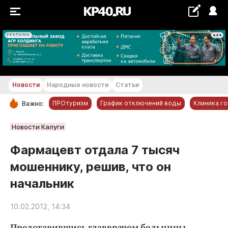
РЕКЛАМА
+18...+19 °С
Новости
Народные новости
Статьи
ПРОтуризм
График отключений воды
Клиника г
Важно:
РУБРИКИ
Новости Калуги
Обнинск
Фармацевт отдала 7 тысяч
Новости компаний
мошеннику, решив, что он
Статьи
начальник
Народные новости
Авто и транспорт
10.02.2012, 14:34
Благоустройство
Представившись главврачом больницы,