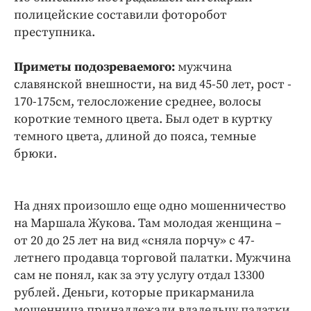
Интересное чтиво
полицейские составили фоторобот
Клиника года
преступника.
Бренд года
Приметы подозреваемого:
Работодатель года
мужчина
славянской внешности, на вид 45-50 лет, рост -
170-175см, телосложение среднее, волосы
короткие темного цвета. Был одет в куртку
темного цвета, длиной до пояса, темные
брюки.
На днях произошло еще одно мошенничество
на Маршала Жукова. Там молодая женщина –
от 20 до 25 лет на вид «сняла порчу» с 47-
летнего продавца торговой палатки. Мужчина
сам не понял, как за эту услугу отдал 13300
рублей. Деньги, которые прикарманила
мошенница принадлежали владельцу палатки.