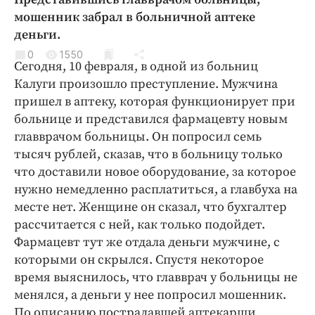
Криминал
мошенник забрал в больничной аптеке
Культура
деньги.
Недвижимость и ЖКХ
0
1550
Сегодня, 10 февраля, в одной из больниц
Образование
Калуги произошло преступление. Мужчина
Общество
пришел в аптеку, которая функционирует при
Погода
больнице и представился фармацевту новым
главврачом больницы. Он попросил семь
Праздники
тысяч рублей, сказав, что в больницу только
Происшествия
что доставили новое оборудование, за которое
Спорт
нужно немедленно расплатиться, а главбуха на
Экономика и бизнес
месте нет. Женщине он сказал, что бухгалтер
рассчитается с ней, как только подойдет.
ПРОЕКТЫ
Фармацевт тут же отдала деньги мужчине, с
Блоги
которыми он скрылся. Спустя некоторое
время выяснилось, что главврач у больницы не
Издания
менялся, а деньги у нее попросил мошенник.
Медиаперсона
По описанию пострадавшей аптекарши